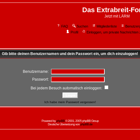
Das Extrabreit-F
Jetzt mit LÄRM
FAQ
Suchen
Mitgliederliste
Benutzer
Profil
Einloggen, um private Nachrichten 
Gib bitte deinen Benutzernamen und dein Passwort ein, um dich einzuloggen!
Benutzername:
Passwort:
Bei jedem Besuch automatisch einloggen:
Ich habe mein Passwort vergessen!
Powered by
phpBB
© 2001, 2005 phpBB Group
Deutsche Übersetzung von
phpBB.de