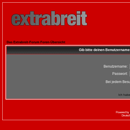
Das Extrabreit-Forum Foren-Übersicht
Gib bitte deinen Benutzername
Benutzername:
Passwort:
Bei jedem Besu
Ich habe
Powered by
Deutsc