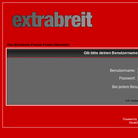
Das Extrabreit-Forum Foren-Übersicht
Gib bitte deinen Benutzername
Benutzername:
Passwort:
Bei jedem Besu
Ich habe
Powered by
Deutsc