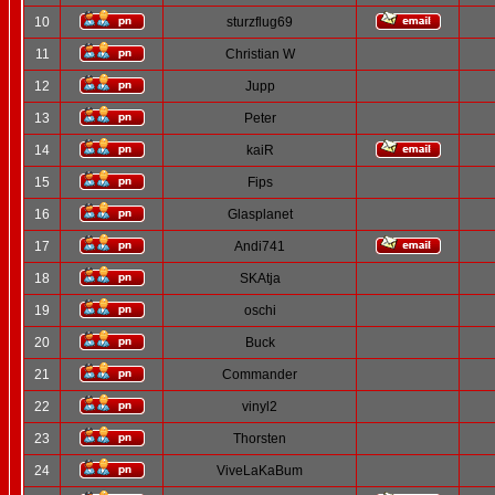
10
sturzflug69
11
Christian W
12
Jupp
13
Peter
14
kaiR
15
Fips
16
Glasplanet
17
Andi741
18
SKAtja
19
oschi
20
Buck
21
Commander
22
vinyl2
23
Thorsten
24
ViveLaKaBum