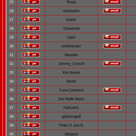
25
Rossi
26
risshoehe
27
Andre´
28
Osnabreit
29
ralph
30
breitmeister
31
Mareike
32
Johnny_Crunch
33
Kai Havaii
34
Mocki
35
Cara Ceamara
36
Der Nette Mann
37
PatrickHL
38
gitarrengott
39
Peter O. aus B.
40
klingsor