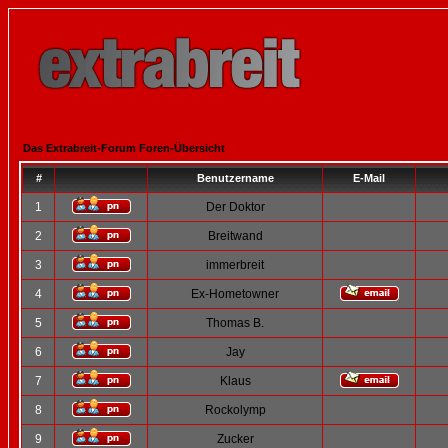
Das Extrabreit-Forum Foren-Übersicht
#
Benutzername
E-Mail
1
Der Doktor
2
Breitwand
3
immerbreit
4
Ex-Hometowner
5
Thomas B.
6
Jay
7
Klaus
8
Rockolymp
9
Zucker