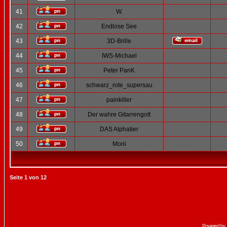
41
W.
42
Endlose See
43
3D-Brille
44
IWS-Michael
45
Peter PanK
46
schwarz_rote_supersau
47
painkiller
48
Der wahre Gitarrengott
49
DAS Alphatier
50
Moni
Seite
1
von
12
Powered by