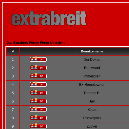
Das Extrabreit-Forum Foren-Übersicht
#
Benutzername
1
Der Doktor
2
Breitwand
3
immerbreit
4
Ex-Hometowner
5
Thomas B.
6
Jay
7
Klaus
8
Rockolymp
9
Zucker