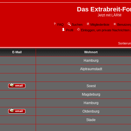
Das Extrabreit-F
Jetzt mit LÄRM
FAQ
Suchen
Mitgliederliste
Benutzer
Profil
Einloggen, um private Nachrichten 
Sortieru
E-Mail
Wohnort
Hamburg
Alptraumstadt
Soest
Magdeburg
Hamburg
Oldenburg
Stade