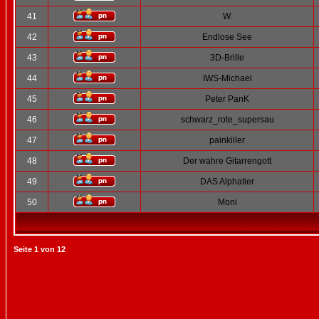
41
W.
42
Endlose See
43
3D-Brille
44
IWS-Michael
45
Peter PanK
46
schwarz_rote_supersau
47
painkiller
48
Der wahre Gitarrengott
49
DAS Alphatier
50
Moni
Seite
1
von
12