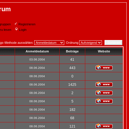
orum
gruppen
Registrieren
zu lesen
Login
ngs-Methode auswählen:
Ordnung
Anmeldedatum
Beiträge
Website
41
03.06.2004
443
08.06.2004
0
08.06.2004
1425
08.06.2004
2
08.06.2004
5
08.06.2004
182
08.06.2004
68
08.06.2004
121
08.06.2004