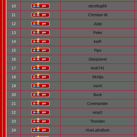
10
sturzflug69
11
Christian W
12
Jupp
13
Peter
14
kaiR
15
Fips
16
Glasplanet
17
Andi741
18
SKAtja
19
oschi
20
Buck
21
Commander
22
vinyl2
23
Thorsten
24
ViveLaKaBum