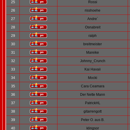
25
Rossi
26
risshoehe
27
Andre´
28
Osnabreit
29
ralph
30
breitmeister
31
Mareike
32
Johnny_Crunch
33
Kai Havaii
34
Mocki
35
Cara Ceamara
36
Der Nette Mann
37
PatrickHL
38
gitarrengott
39
Peter O. aus B.
40
klingsor