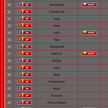
10
sturzflug69
11
Christian W
12
Jupp
13
Peter
14
kaiR
15
Fips
16
Glasplanet
17
Andi741
18
SKAtja
19
oschi
20
Buck
21
Commander
22
vinyl2
23
Thorsten
24
ViveLaKaBum