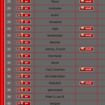
25
Rossi
26
risshoehe
27
Andre´
28
Osnabreit
29
ralph
30
breitmeister
31
Mareike
32
Johnny_Crunch
33
Kai Havaii
34
Mocki
35
Cara Ceamara
36
Der Nette Mann
37
PatrickHL
38
gitarrengott
39
Peter O. aus B.
40
klingsor