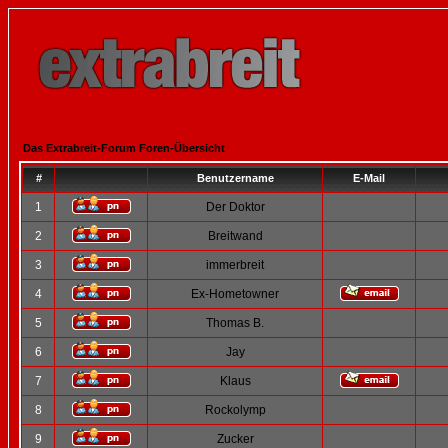
Das Extrabreit-Forum Foren-Übersicht
#
Benutzername
E-Mail
1
Der Doktor
2
Breitwand
3
immerbreit
4
Ex-Hometowner
5
Thomas B.
6
Jay
7
Klaus
8
Rockolymp
9
Zucker