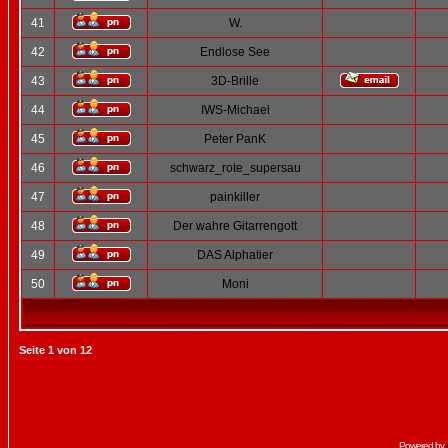
41
W.
42
Endlose See
43
3D-Brille
44
IWS-Michael
45
Peter PanK
46
schwarz_rote_supersau
47
painkiller
48
Der wahre Gitarrengott
49
DAS Alphatier
50
Moni
Seite
1
von
12
Powered by