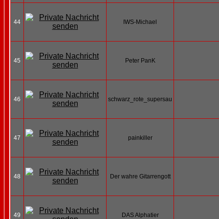
44
IWS-Michael
45
Peter PanK
46
schwarz_rote_supersau
47
painkiller
48
Der wahre Gitarrengott
49
DAS Alphatier