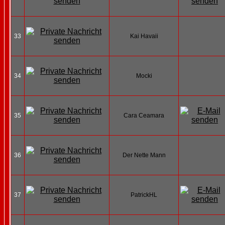
33
Kai Havaii
34
Mocki
35
Cara Ceamara
36
Der Nette Mann
37
PatrickHL