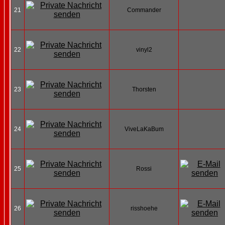
21
Commander
22
vinyl2
23
Thorsten
24
ViveLaKaBum
25
Rossi
26
risshoehe