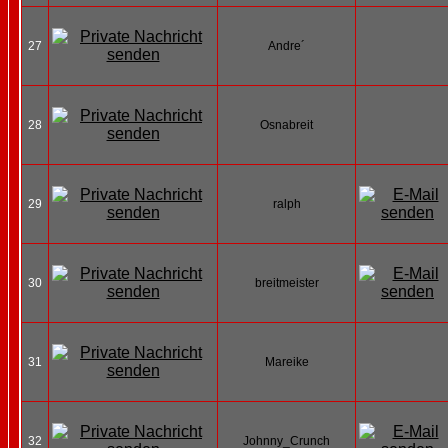
27
Andre´
28
Osnabreit
29
ralph
30
breitmeister
31
Mareike
32
Johnny_Crunch