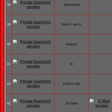
38
gitarrengott
39
Peter O. aus B.
40
klingsor
41
W.
42
Endlose See
43
3D-Brille