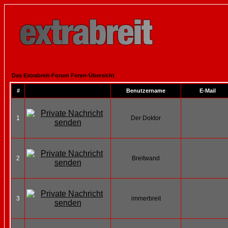
Das Extrabreit-Forum Foren-Übersicht
#
Benutzername
E-Mail
1
Der Doktor
2
Breitwand
3
immerbreit