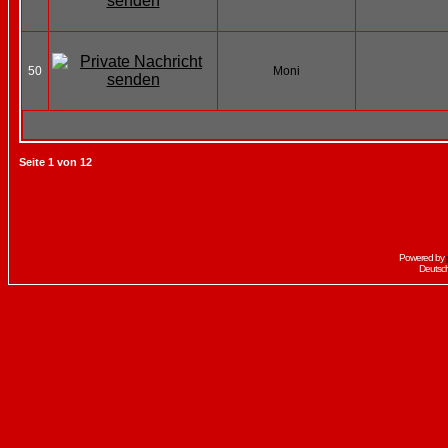
50
Moni
Seite
1
von
12
Powered by
Deutsc