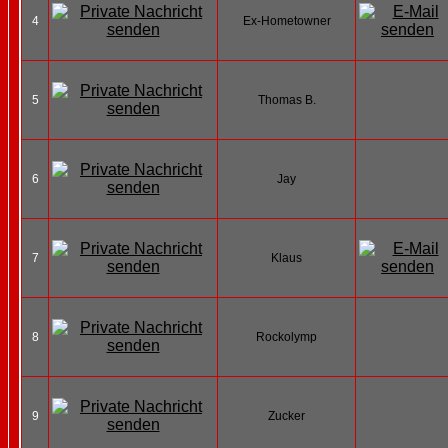
4
Ex-Hometowner
5
Thomas B.
6
Jay
7
Klaus
8
Rockolymp
9
Zucker