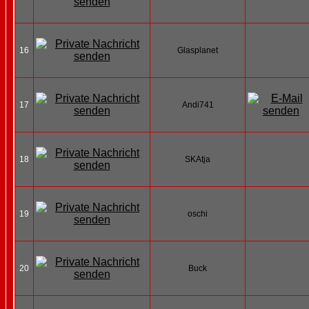
16
Glasplanet
17
Andi741
18
SKAtja
19
oschi
20
Buck