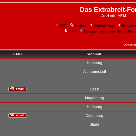
Das Extrabreit-F
Jetzt mit LÄRM
FAQ
Suchen
Mitgliederliste
Benutzer
Profil
Einloggen, um private Nachrichten 
Sortieru
E-Mail
Wohnort
Hamburg
Alptraumstadt
Soest
Magdeburg
Hamburg
Oldenburg
Stade