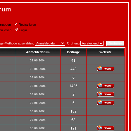
orum
gruppen
Registrieren
zu lesen
Login
ngs-Methode auswählen:
Ordnung
Anmeldedatum
Beiträge
Website
41
03.06.2004
443
08.06.2004
0
08.06.2004
1425
08.06.2004
2
08.06.2004
5
08.06.2004
182
08.06.2004
68
08.06.2004
121
08.06.2004