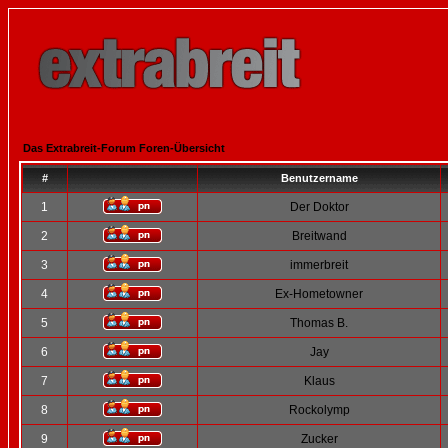
Das Extrabreit-Forum Foren-Übersicht
#
Benutzername
1
Der Doktor
2
Breitwand
3
immerbreit
4
Ex-Hometowner
5
Thomas B.
6
Jay
7
Klaus
8
Rockolymp
9
Zucker