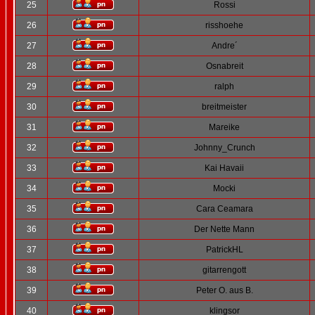
25
Rossi
26
risshoehe
27
Andre´
28
Osnabreit
29
ralph
30
breitmeister
31
Mareike
32
Johnny_Crunch
33
Kai Havaii
34
Mocki
35
Cara Ceamara
36
Der Nette Mann
37
PatrickHL
38
gitarrengott
39
Peter O. aus B.
40
klingsor