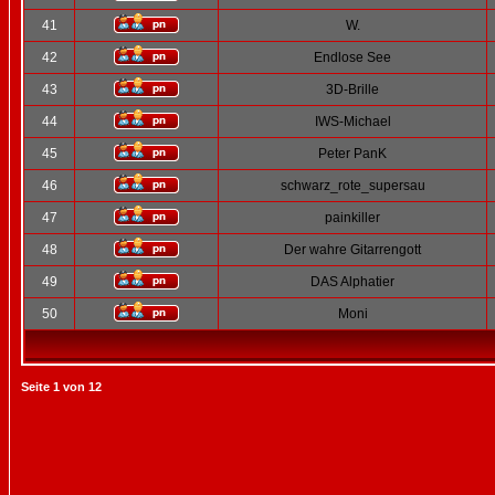
41
W.
42
Endlose See
43
3D-Brille
44
IWS-Michael
45
Peter PanK
46
schwarz_rote_supersau
47
painkiller
48
Der wahre Gitarrengott
49
DAS Alphatier
50
Moni
Seite
1
von
12