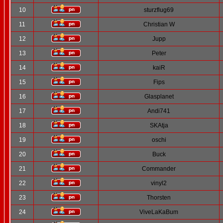
10
sturzflug69
11
Christian W
12
Jupp
13
Peter
14
kaiR
15
Fips
16
Glasplanet
17
Andi741
18
SKAtja
19
oschi
20
Buck
21
Commander
22
vinyl2
23
Thorsten
24
ViveLaKaBum