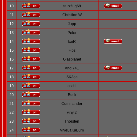
10
sturzflug69
11
Christian W
12
Jupp
13
Peter
14
kaiR
15
Fips
16
Glasplanet
17
Andi741
18
SKAtja
19
oschi
20
Buck
21
Commander
22
vinyl2
23
Thorsten
24
ViveLaKaBum