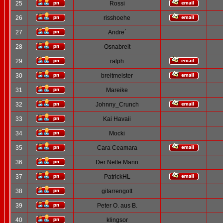
25
Rossi
26
risshoehe
27
Andre´
28
Osnabreit
29
ralph
30
breitmeister
31
Mareike
32
Johnny_Crunch
33
Kai Havaii
34
Mocki
35
Cara Ceamara
36
Der Nette Mann
37
PatrickHL
38
gitarrengott
39
Peter O. aus B.
40
klingsor