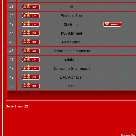
41
W.
42
Endlose See
43
3D-Brille
44
IWS-Michael
45
Peter PanK
46
schwarz_rote_supersau
47
painkiller
48
Der wahre Gitarrengott
49
DAS Alphatier
50
Moni
Seite
1
von
12
Powered by