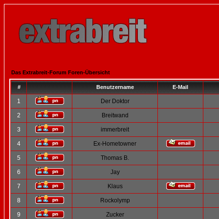
Das Extrabreit-Forum Foren-Übersicht
#
Benutzername
E-Mail
1
Der Doktor
2
Breitwand
3
immerbreit
4
Ex-Hometowner
5
Thomas B.
6
Jay
7
Klaus
8
Rockolymp
9
Zucker