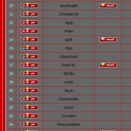
10
sturzflug69
11
Christian W
12
Jupp
13
Peter
14
kaiR
15
Fips
16
Glasplanet
17
Andi741
18
SKAtja
19
oschi
20
Buck
21
Commander
22
vinyl2
23
Thorsten
24
ViveLaKaBum