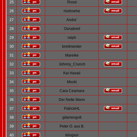
25
Rossi
26
risshoehe
27
Andre´
28
Osnabreit
29
ralph
30
breitmeister
31
Mareike
32
Johnny_Crunch
33
Kai Havaii
34
Mocki
35
Cara Ceamara
36
Der Nette Mann
37
PatrickHL
38
gitarrengott
39
Peter O. aus B.
40
klingsor