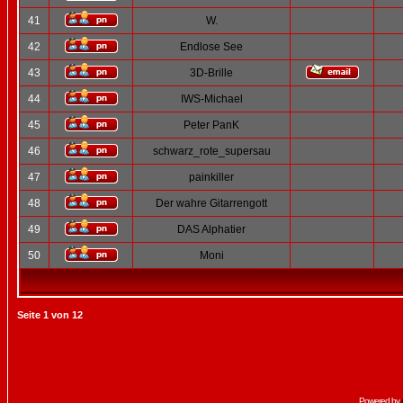
41
W.
42
Endlose See
43
3D-Brille
44
IWS-Michael
45
Peter PanK
46
schwarz_rote_supersau
47
painkiller
48
Der wahre Gitarrengott
49
DAS Alphatier
50
Moni
Seite
1
von
12
Powered by