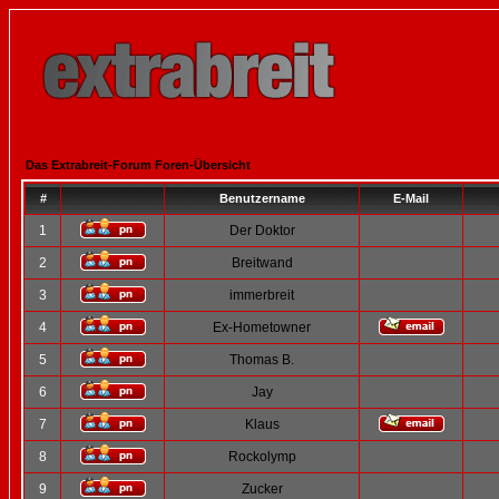
Das Extrabreit-Forum Foren-Übersicht
#
Benutzername
E-Mail
1
Der Doktor
2
Breitwand
3
immerbreit
4
Ex-Hometowner
5
Thomas B.
6
Jay
7
Klaus
8
Rockolymp
9
Zucker