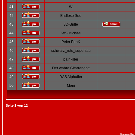
41
W.
42
Endlose See
43
3D-Brille
44
IWS-Michael
45
Peter PanK
46
schwarz_rote_supersau
47
painkiller
48
Der wahre Gitarrengott
49
DAS Alphatier
50
Moni
Seite
1
von
12
Powered by