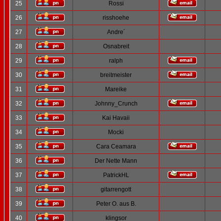
25
Rossi
26
risshoehe
27
Andre´
28
Osnabreit
29
ralph
30
breitmeister
31
Mareike
32
Johnny_Crunch
33
Kai Havaii
34
Mocki
35
Cara Ceamara
36
Der Nette Mann
37
PatrickHL
38
gitarrengott
39
Peter O. aus B.
40
klingsor