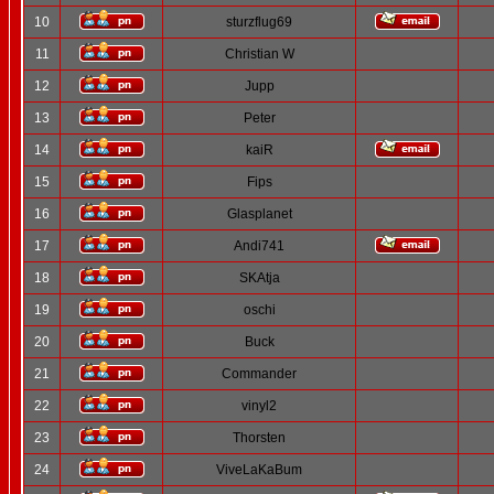
10
sturzflug69
11
Christian W
12
Jupp
13
Peter
14
kaiR
15
Fips
16
Glasplanet
17
Andi741
18
SKAtja
19
oschi
20
Buck
21
Commander
22
vinyl2
23
Thorsten
24
ViveLaKaBum