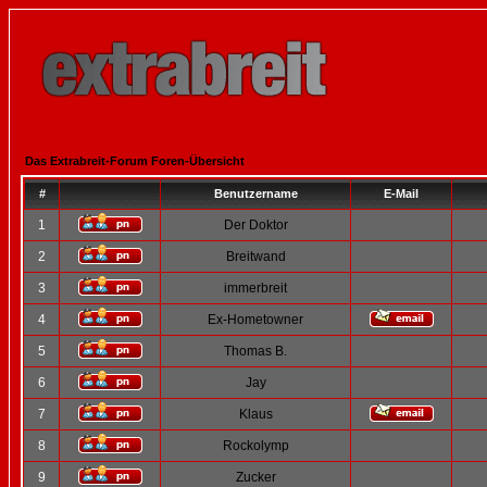
Das Extrabreit-Forum Foren-Übersicht
#
Benutzername
E-Mail
1
Der Doktor
2
Breitwand
3
immerbreit
4
Ex-Hometowner
5
Thomas B.
6
Jay
7
Klaus
8
Rockolymp
9
Zucker