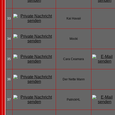
33
Kai Havaii
34
Mocki
35
Cara Ceamara
36
Der Nette Mann
37
PatrickHL