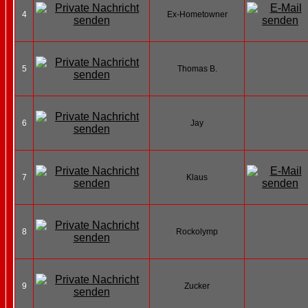
4
Ex-Hometowner
5
Thomas B.
6
Jay
7
Klaus
8
Rockolymp
9
Zucker