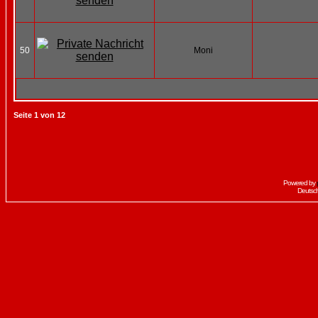
50
Moni
Seite
1
von
12
Powered by
Deutsc