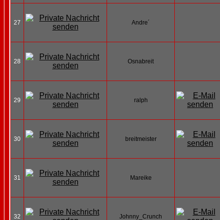
27
Andre´
28
Osnabreit
29
ralph
30
breitmeister
31
Mareike
32
Johnny_Crunch