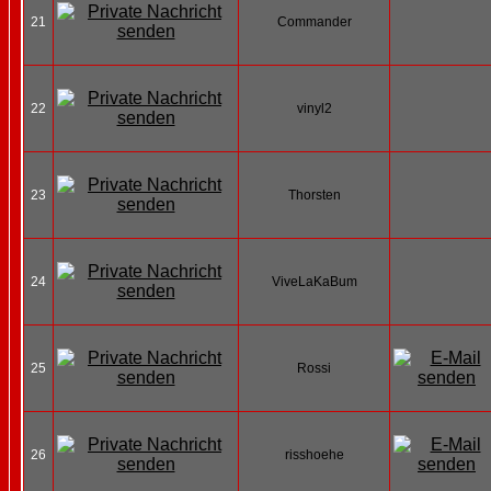
21
Commander
22
vinyl2
23
Thorsten
24
ViveLaKaBum
25
Rossi
26
risshoehe