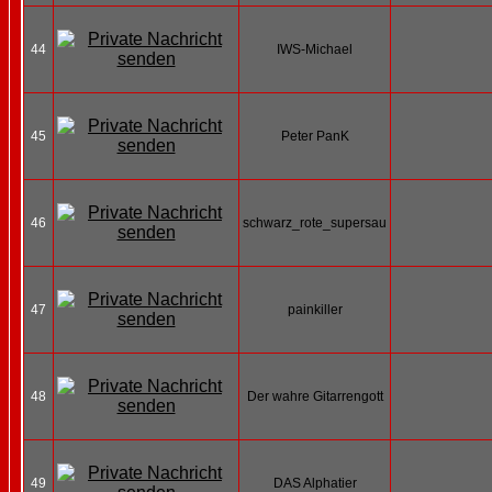
44
IWS-Michael
45
Peter PanK
46
schwarz_rote_supersau
47
painkiller
48
Der wahre Gitarrengott
49
DAS Alphatier