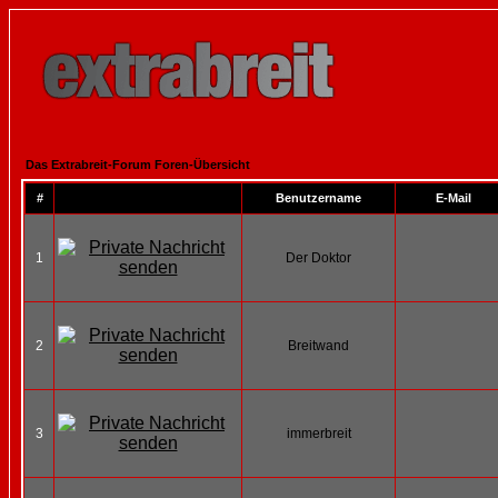
Das Extrabreit-Forum Foren-Übersicht
#
Benutzername
E-Mail
1
Der Doktor
2
Breitwand
3
immerbreit