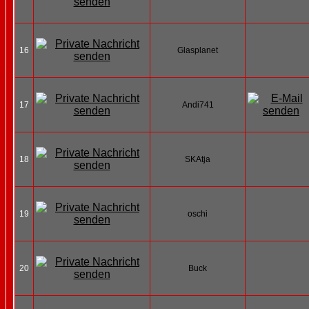
16
Glasplanet
17
Andi741
18
SKAtja
19
oschi
20
Buck