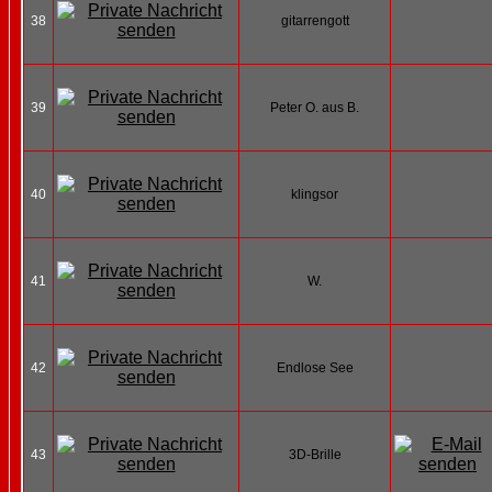
38
gitarrengott
39
Peter O. aus B.
40
klingsor
41
W.
42
Endlose See
43
3D-Brille