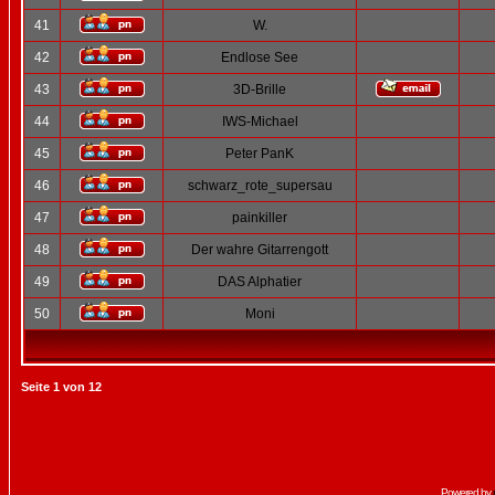
41
W.
42
Endlose See
43
3D-Brille
44
IWS-Michael
45
Peter PanK
46
schwarz_rote_supersau
47
painkiller
48
Der wahre Gitarrengott
49
DAS Alphatier
50
Moni
Seite
1
von
12
Powered by