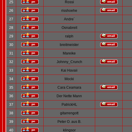
25
Rossi
26
risshoehe
27
Andre´
28
Osnabreit
29
ralph
30
breitmeister
31
Mareike
32
Johnny_Crunch
33
Kai Havaii
34
Mocki
35
Cara Ceamara
36
Der Nette Mann
37
PatrickHL
38
gitarrengott
39
Peter O. aus B.
40
klingsor