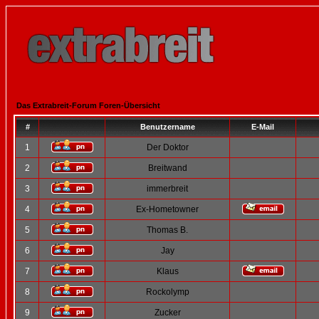
Das Extrabreit-Forum Foren-Übersicht
#
Benutzername
E-Mail
1
Der Doktor
2
Breitwand
3
immerbreit
4
Ex-Hometowner
5
Thomas B.
6
Jay
7
Klaus
8
Rockolymp
9
Zucker