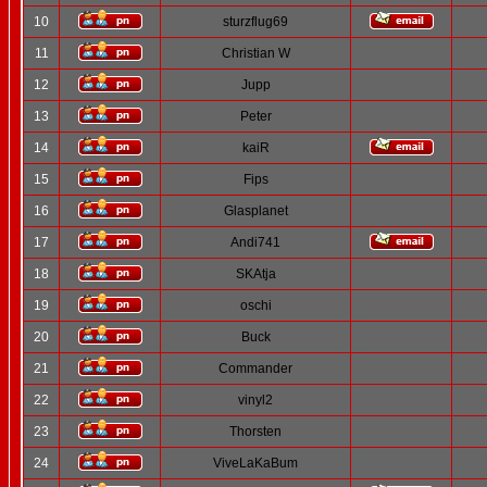
10
sturzflug69
11
Christian W
12
Jupp
13
Peter
14
kaiR
15
Fips
16
Glasplanet
17
Andi741
18
SKAtja
19
oschi
20
Buck
21
Commander
22
vinyl2
23
Thorsten
24
ViveLaKaBum