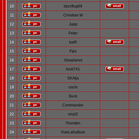
10
sturzflug69
11
Christian W
12
Jupp
13
Peter
14
kaiR
15
Fips
16
Glasplanet
17
Andi741
18
SKAtja
19
oschi
20
Buck
21
Commander
22
vinyl2
23
Thorsten
24
ViveLaKaBum