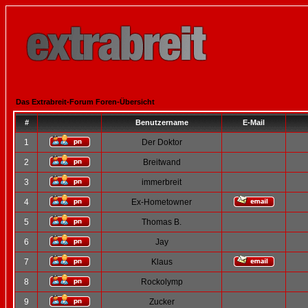
Das Extrabreit-Forum Foren-Übersicht
#
Benutzername
E-Mail
1
Der Doktor
2
Breitwand
3
immerbreit
4
Ex-Hometowner
5
Thomas B.
6
Jay
7
Klaus
8
Rockolymp
9
Zucker