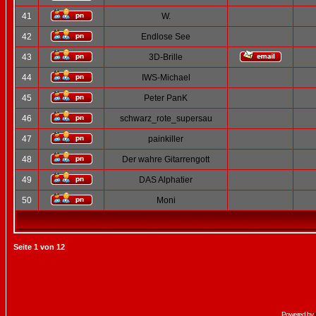
41
W.
42
Endlose See
43
3D-Brille
44
IWS-Michael
45
Peter PanK
46
schwarz_rote_supersau
47
painkiller
48
Der wahre Gitarrengott
49
DAS Alphatier
50
Moni
Seite
1
von
12
Powered by