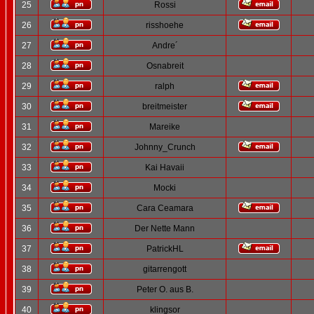
25
Rossi
26
risshoehe
27
Andre´
28
Osnabreit
29
ralph
30
breitmeister
31
Mareike
32
Johnny_Crunch
33
Kai Havaii
34
Mocki
35
Cara Ceamara
36
Der Nette Mann
37
PatrickHL
38
gitarrengott
39
Peter O. aus B.
40
klingsor