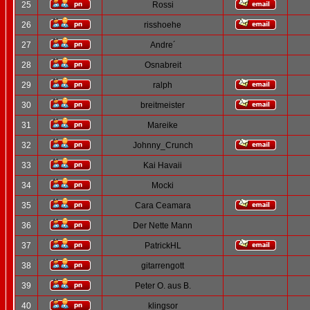
25
Rossi
26
risshoehe
27
Andre´
28
Osnabreit
29
ralph
30
breitmeister
31
Mareike
32
Johnny_Crunch
33
Kai Havaii
34
Mocki
35
Cara Ceamara
36
Der Nette Mann
37
PatrickHL
38
gitarrengott
39
Peter O. aus B.
40
klingsor