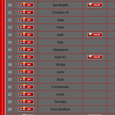
10
sturzflug69
11
Christian W
12
Jupp
13
Peter
14
kaiR
15
Fips
16
Glasplanet
17
Andi741
18
SKAtja
19
oschi
20
Buck
21
Commander
22
vinyl2
23
Thorsten
24
ViveLaKaBum