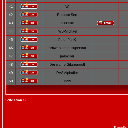
41
W.
42
Endlose See
43
3D-Brille
44
IWS-Michael
45
Peter PanK
46
schwarz_rote_supersau
47
painkiller
48
Der wahre Gitarrengott
49
DAS Alphatier
50
Moni
Seite
1
von
12
Powered by