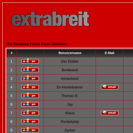
Das Extrabreit-Forum Foren-Übersicht
#
Benutzername
E-Mail
1
Der Doktor
2
Breitwand
3
immerbreit
4
Ex-Hometowner
5
Thomas B.
6
Jay
7
Klaus
8
Rockolymp
9
Zucker