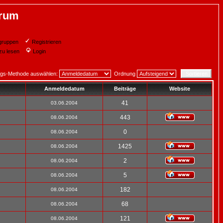
orum
gruppen
Registrieren
zu lesen
Login
ngs-Methode auswählen:
Ordnung
Anmeldedatum
Beiträge
Website
41
03.06.2004
443
08.06.2004
0
08.06.2004
1425
08.06.2004
2
08.06.2004
5
08.06.2004
182
08.06.2004
68
08.06.2004
121
08.06.2004