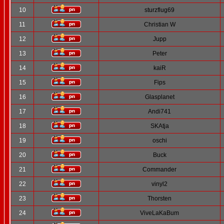
10
sturzflug69
11
Christian W
12
Jupp
13
Peter
14
kaiR
15
Fips
16
Glasplanet
17
Andi741
18
SKAtja
19
oschi
20
Buck
21
Commander
22
vinyl2
23
Thorsten
24
ViveLaKaBum