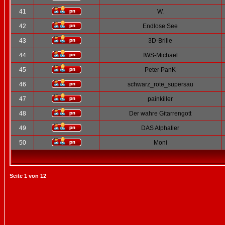
41
W.
42
Endlose See
43
3D-Brille
44
IWS-Michael
45
Peter PanK
46
schwarz_rote_supersau
47
painkiller
48
Der wahre Gitarrengott
49
DAS Alphatier
50
Moni
Seite
1
von
12