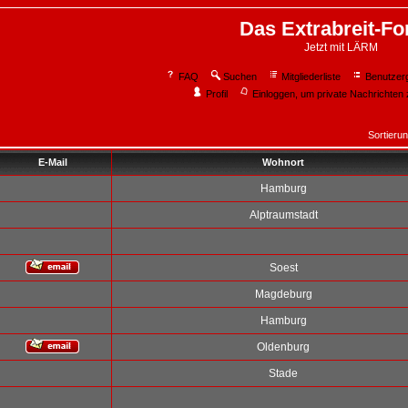
Das Extrabreit-F
Jetzt mit LÄRM
FAQ
Suchen
Mitgliederliste
Benutzer
Profil
Einloggen, um private Nachrichten 
Sortieru
E-Mail
Wohnort
Hamburg
Alptraumstadt
Soest
Magdeburg
Hamburg
Oldenburg
Stade