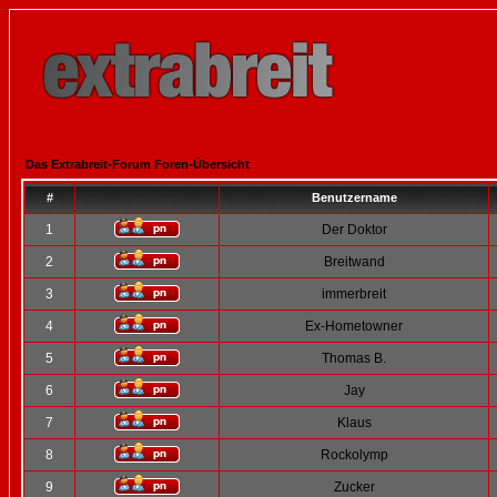
Das Extrabreit-Forum Foren-Übersicht
#
Benutzername
1
Der Doktor
2
Breitwand
3
immerbreit
4
Ex-Hometowner
5
Thomas B.
6
Jay
7
Klaus
8
Rockolymp
9
Zucker