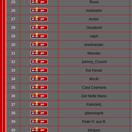
25
Rossi
26
risshoehe
27
Andre´
28
Osnabreit
29
ralph
30
breitmeister
31
Mareike
32
Johnny_Crunch
33
Kai Havaii
34
Mocki
35
Cara Ceamara
36
Der Nette Mann
37
PatrickHL
38
gitarrengott
39
Peter O. aus B.
40
klingsor