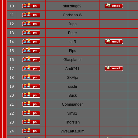
10
sturzflug69
11
Christian W
12
Jupp
13
Peter
14
kaiR
15
Fips
16
Glasplanet
17
Andi741
18
SKAtja
19
oschi
20
Buck
21
Commander
22
vinyl2
23
Thorsten
24
ViveLaKaBum