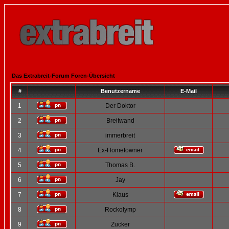
Das Extrabreit-Forum Foren-Übersicht
#
Benutzername
E-Mail
1
Der Doktor
2
Breitwand
3
immerbreit
4
Ex-Hometowner
5
Thomas B.
6
Jay
7
Klaus
8
Rockolymp
9
Zucker