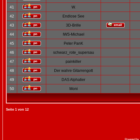
41
W.
42
Endlose See
43
3D-Brille
44
IWS-Michael
45
Peter PanK
46
schwarz_rote_supersau
47
painkiller
48
Der wahre Gitarrengott
49
DAS Alphatier
50
Moni
Seite
1
von
12
Powered by