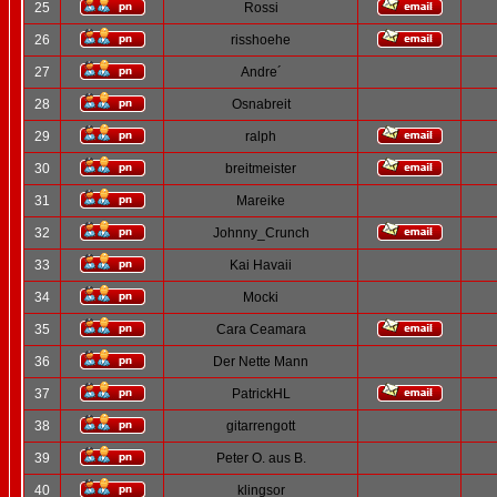
25
Rossi
26
risshoehe
27
Andre´
28
Osnabreit
29
ralph
30
breitmeister
31
Mareike
32
Johnny_Crunch
33
Kai Havaii
34
Mocki
35
Cara Ceamara
36
Der Nette Mann
37
PatrickHL
38
gitarrengott
39
Peter O. aus B.
40
klingsor