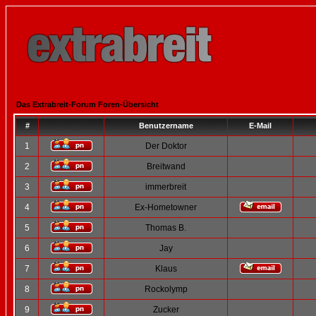
Das Extrabreit-Forum Foren-Übersicht
#
Benutzername
E-Mail
1
Der Doktor
2
Breitwand
3
immerbreit
4
Ex-Hometowner
5
Thomas B.
6
Jay
7
Klaus
8
Rockolymp
9
Zucker