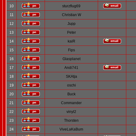
10
sturzflug69
11
Christian W
12
Jupp
13
Peter
14
kaiR
15
Fips
16
Glasplanet
17
Andi741
18
SKAtja
19
oschi
20
Buck
21
Commander
22
vinyl2
23
Thorsten
24
ViveLaKaBum