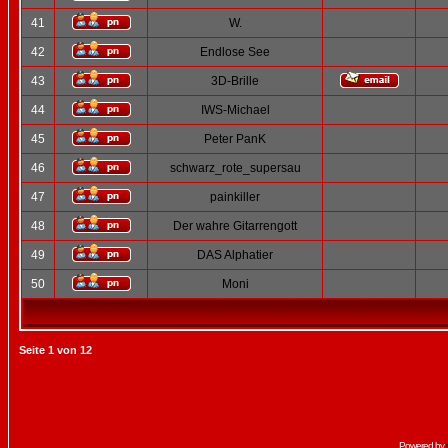
41
W.
42
Endlose See
43
3D-Brille
44
IWS-Michael
45
Peter PanK
46
schwarz_rote_supersau
47
painkiller
48
Der wahre Gitarrengott
49
DAS Alphatier
50
Moni
Seite
1
von
12
Powered by