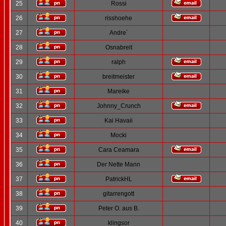
25
Rossi
26
risshoehe
27
Andre´
28
Osnabreit
29
ralph
30
breitmeister
31
Mareike
32
Johnny_Crunch
33
Kai Havaii
34
Mocki
35
Cara Ceamara
36
Der Nette Mann
37
PatrickHL
38
gitarrengott
39
Peter O. aus B.
40
klingsor