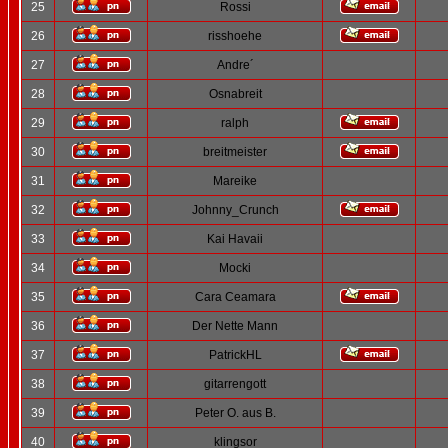
25
Rossi
26
risshoehe
27
Andre´
28
Osnabreit
29
ralph
30
breitmeister
31
Mareike
32
Johnny_Crunch
33
Kai Havaii
34
Mocki
35
Cara Ceamara
36
Der Nette Mann
37
PatrickHL
38
gitarrengott
39
Peter O. aus B.
40
klingsor