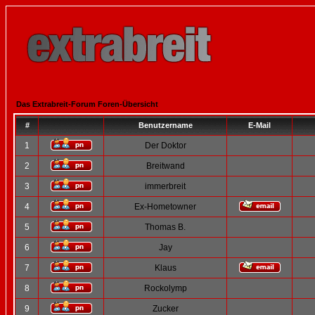
Das Extrabreit-Forum Foren-Übersicht
#
Benutzername
E-Mail
1
Der Doktor
2
Breitwand
3
immerbreit
4
Ex-Hometowner
5
Thomas B.
6
Jay
7
Klaus
8
Rockolymp
9
Zucker