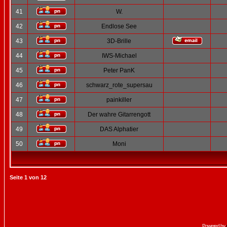
41
W.
42
Endlose See
43
3D-Brille
44
IWS-Michael
45
Peter PanK
46
schwarz_rote_supersau
47
painkiller
48
Der wahre Gitarrengott
49
DAS Alphatier
50
Moni
Seite
1
von
12
Powered by