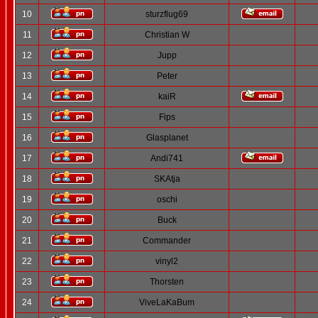
10
sturzflug69
11
Christian W
12
Jupp
13
Peter
14
kaiR
15
Fips
16
Glasplanet
17
Andi741
18
SKAtja
19
oschi
20
Buck
21
Commander
22
vinyl2
23
Thorsten
24
ViveLaKaBum