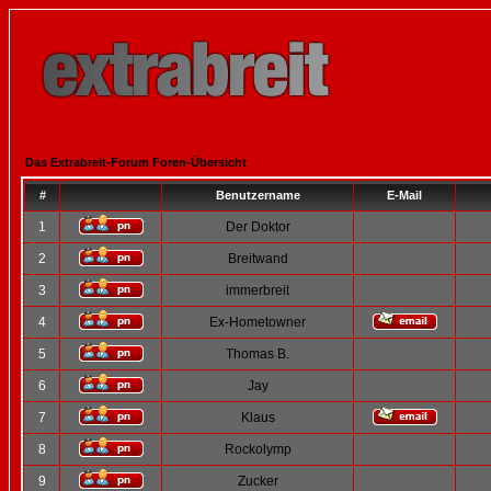
Das Extrabreit-Forum Foren-Übersicht
#
Benutzername
E-Mail
1
Der Doktor
2
Breitwand
3
immerbreit
4
Ex-Hometowner
5
Thomas B.
6
Jay
7
Klaus
8
Rockolymp
9
Zucker