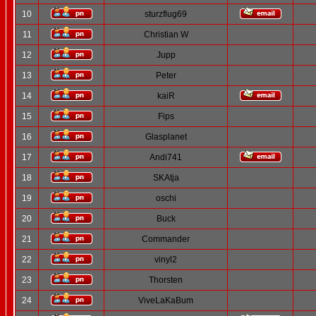
10
sturzflug69
11
Christian W
12
Jupp
13
Peter
14
kaiR
15
Fips
16
Glasplanet
17
Andi741
18
SKAtja
19
oschi
20
Buck
21
Commander
22
vinyl2
23
Thorsten
24
ViveLaKaBum