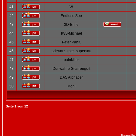
41
W.
42
Endlose See
43
3D-Brille
44
IWS-Michael
45
Peter PanK
46
schwarz_rote_supersau
47
painkiller
48
Der wahre Gitarrengott
49
DAS Alphatier
50
Moni
Seite
1
von
12
Powered by