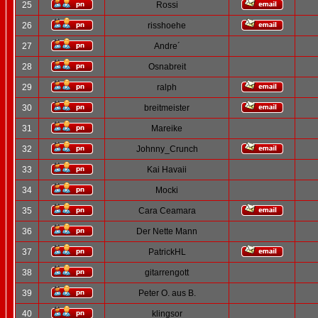
25
Rossi
26
risshoehe
27
Andre´
28
Osnabreit
29
ralph
30
breitmeister
31
Mareike
32
Johnny_Crunch
33
Kai Havaii
34
Mocki
35
Cara Ceamara
36
Der Nette Mann
37
PatrickHL
38
gitarrengott
39
Peter O. aus B.
40
klingsor