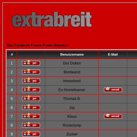
Das Extrabreit-Forum Foren-Übersicht
#
Benutzername
E-Mail
1
Der Doktor
2
Breitwand
3
immerbreit
4
Ex-Hometowner
5
Thomas B.
6
Jay
7
Klaus
8
Rockolymp
9
Zucker