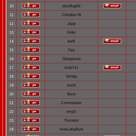
10
sturzflug69
11
Christian W
12
Jupp
13
Peter
14
kaiR
15
Fips
16
Glasplanet
17
Andi741
18
SKAtja
19
oschi
20
Buck
21
Commander
22
vinyl2
23
Thorsten
24
ViveLaKaBum