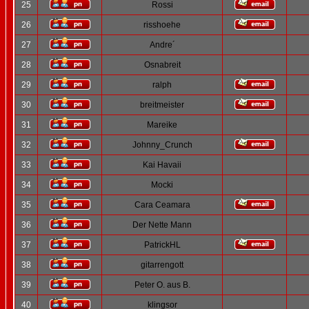
25
Rossi
26
risshoehe
27
Andre´
28
Osnabreit
29
ralph
30
breitmeister
31
Mareike
32
Johnny_Crunch
33
Kai Havaii
34
Mocki
35
Cara Ceamara
36
Der Nette Mann
37
PatrickHL
38
gitarrengott
39
Peter O. aus B.
40
klingsor