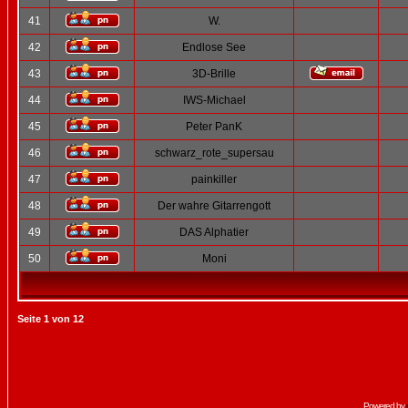
41
W.
42
Endlose See
43
3D-Brille
44
IWS-Michael
45
Peter PanK
46
schwarz_rote_supersau
47
painkiller
48
Der wahre Gitarrengott
49
DAS Alphatier
50
Moni
Seite
1
von
12
Powered by