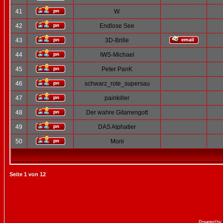
41
W.
42
Endlose See
43
3D-Brille
44
IWS-Michael
45
Peter PanK
46
schwarz_rote_supersau
47
painkiller
48
Der wahre Gitarrengott
49
DAS Alphatier
50
Moni
Seite
1
von
12
Powered by