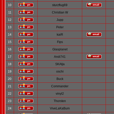
10
sturzflug69
11
Christian W
12
Jupp
13
Peter
14
kaiR
15
Fips
16
Glasplanet
17
Andi741
18
SKAtja
19
oschi
20
Buck
21
Commander
22
vinyl2
23
Thorsten
24
ViveLaKaBum