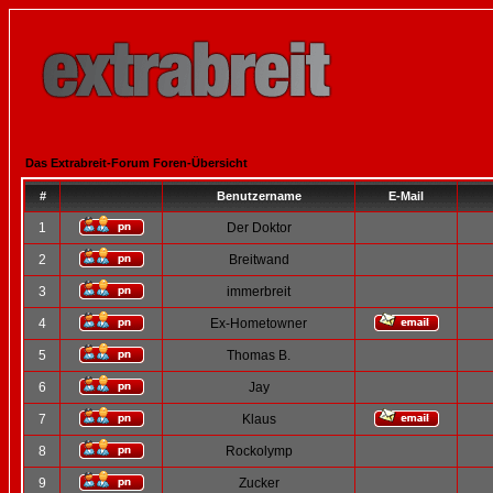
Das Extrabreit-Forum Foren-Übersicht
#
Benutzername
E-Mail
1
Der Doktor
2
Breitwand
3
immerbreit
4
Ex-Hometowner
5
Thomas B.
6
Jay
7
Klaus
8
Rockolymp
9
Zucker