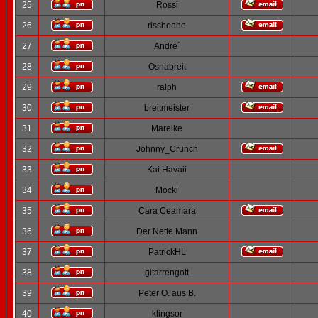
25
Rossi
26
risshoehe
27
Andre´
28
Osnabreit
29
ralph
30
breitmeister
31
Mareike
32
Johnny_Crunch
33
Kai Havaii
34
Mocki
35
Cara Ceamara
36
Der Nette Mann
37
PatrickHL
38
gitarrengott
39
Peter O. aus B.
40
klingsor