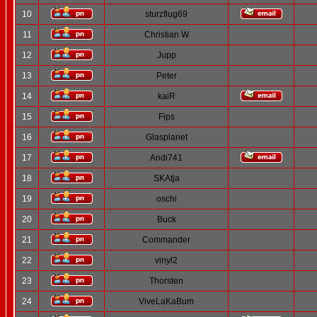
10
sturzflug69
11
Christian W
12
Jupp
13
Peter
14
kaiR
15
Fips
16
Glasplanet
17
Andi741
18
SKAtja
19
oschi
20
Buck
21
Commander
22
vinyl2
23
Thorsten
24
ViveLaKaBum