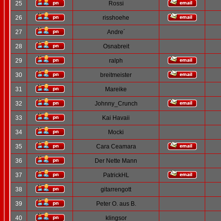
25
Rossi
26
risshoehe
27
Andre´
28
Osnabreit
29
ralph
30
breitmeister
31
Mareike
32
Johnny_Crunch
33
Kai Havaii
34
Mocki
35
Cara Ceamara
36
Der Nette Mann
37
PatrickHL
38
gitarrengott
39
Peter O. aus B.
40
klingsor