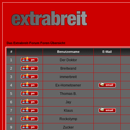
Das Extrabreit-Forum Foren-Übersicht
#
Benutzername
E-Mail
1
Der Doktor
2
Breitwand
3
immerbreit
4
Ex-Hometowner
5
Thomas B.
6
Jay
7
Klaus
8
Rockolymp
9
Zucker