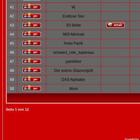
41
W.
42
Endlose See
43
3D-Brille
44
IWS-Michael
45
Peter PanK
46
schwarz_rote_supersau
47
painkiller
48
Der wahre Gitarrengott
49
DAS Alphatier
50
Moni
Seite
1
von
12
Powered by