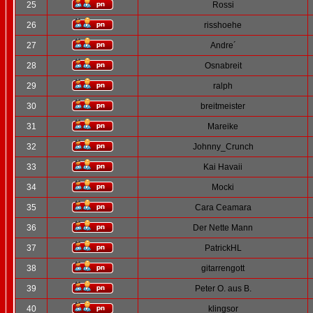
25
Rossi
26
risshoehe
27
Andre´
28
Osnabreit
29
ralph
30
breitmeister
31
Mareike
32
Johnny_Crunch
33
Kai Havaii
34
Mocki
35
Cara Ceamara
36
Der Nette Mann
37
PatrickHL
38
gitarrengott
39
Peter O. aus B.
40
klingsor