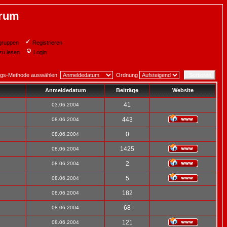
orum
gruppen
Registrieren
zu lesen
Login
ngs-Methode auswählen:
Ordnung
Anmeldedatum
Beiträge
Website
41
03.06.2004
443
08.06.2004
0
08.06.2004
1425
08.06.2004
2
08.06.2004
5
08.06.2004
182
08.06.2004
68
08.06.2004
121
08.06.2004