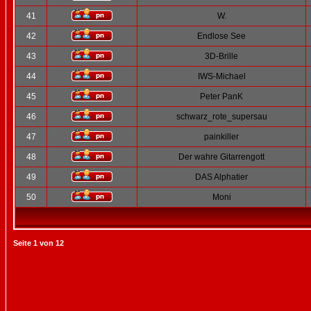
41
W.
42
Endlose See
43
3D-Brille
44
IWS-Michael
45
Peter PanK
46
schwarz_rote_supersau
47
painkiller
48
Der wahre Gitarrengott
49
DAS Alphatier
50
Moni
Seite
1
von
12