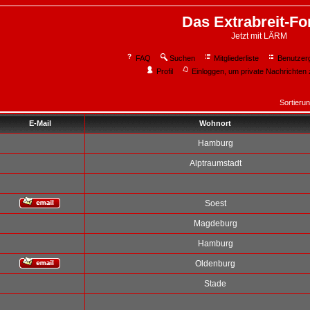
Das Extrabreit-F
Jetzt mit LÄRM
FAQ
Suchen
Mitgliederliste
Benutzer
Profil
Einloggen, um private Nachrichten 
Sortieru
E-Mail
Wohnort
Hamburg
Alptraumstadt
Soest
Magdeburg
Hamburg
Oldenburg
Stade