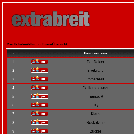
Das Extrabreit-Forum Foren-Übersicht
#
Benutzername
1
Der Doktor
2
Breitwand
3
immerbreit
4
Ex-Hometowner
5
Thomas B.
6
Jay
7
Klaus
8
Rockolymp
9
Zucker