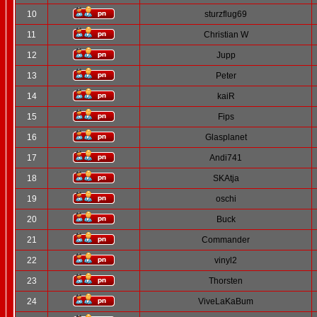
10
sturzflug69
11
Christian W
12
Jupp
13
Peter
14
kaiR
15
Fips
16
Glasplanet
17
Andi741
18
SKAtja
19
oschi
20
Buck
21
Commander
22
vinyl2
23
Thorsten
24
ViveLaKaBum