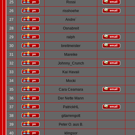
25
Rossi
26
risshoehe
27
Andre´
28
Osnabreit
29
ralph
30
breitmeister
31
Mareike
32
Johnny_Crunch
33
Kai Havaii
34
Mocki
35
Cara Ceamara
36
Der Nette Mann
37
PatrickHL
38
gitarrengott
39
Peter O. aus B.
40
klingsor