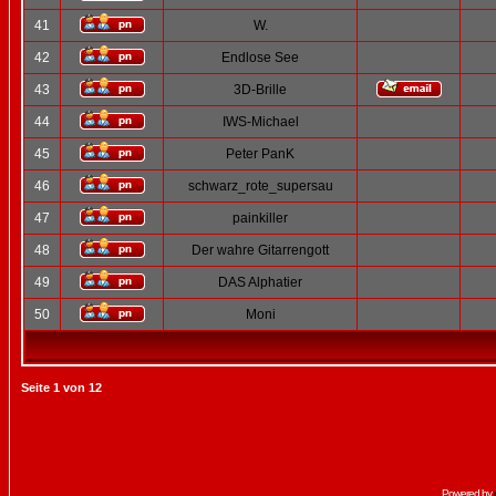
41
W.
42
Endlose See
43
3D-Brille
44
IWS-Michael
45
Peter PanK
46
schwarz_rote_supersau
47
painkiller
48
Der wahre Gitarrengott
49
DAS Alphatier
50
Moni
Seite
1
von
12
Powered by