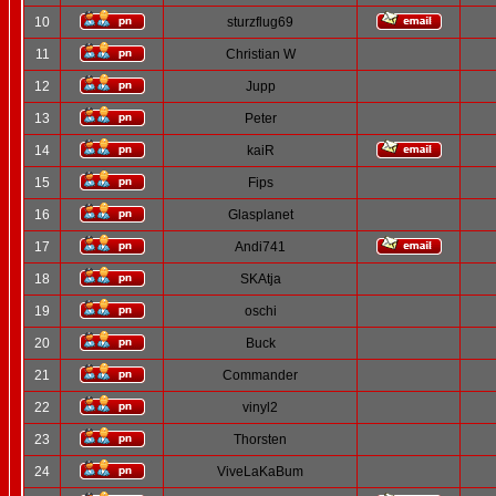
10
sturzflug69
11
Christian W
12
Jupp
13
Peter
14
kaiR
15
Fips
16
Glasplanet
17
Andi741
18
SKAtja
19
oschi
20
Buck
21
Commander
22
vinyl2
23
Thorsten
24
ViveLaKaBum