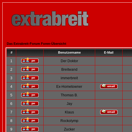
Das Extrabreit-Forum Foren-Übersicht
#
Benutzername
E-Mail
1
Der Doktor
2
Breitwand
3
immerbreit
4
Ex-Hometowner
5
Thomas B.
6
Jay
7
Klaus
8
Rockolymp
9
Zucker