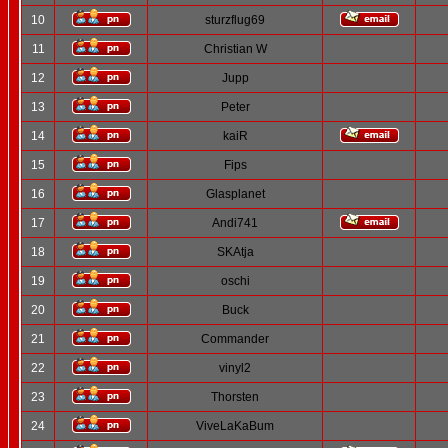
10
sturzflug69
11
Christian W
12
Jupp
13
Peter
14
kaiR
15
Fips
16
Glasplanet
17
Andi741
18
SKAtja
19
oschi
20
Buck
21
Commander
22
vinyl2
23
Thorsten
24
ViveLaKaBum