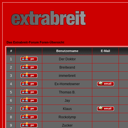
Das Extrabreit-Forum Foren-Übersicht
#
Benutzername
E-Mail
1
Der Doktor
2
Breitwand
3
immerbreit
4
Ex-Hometowner
5
Thomas B.
6
Jay
7
Klaus
8
Rockolymp
9
Zucker