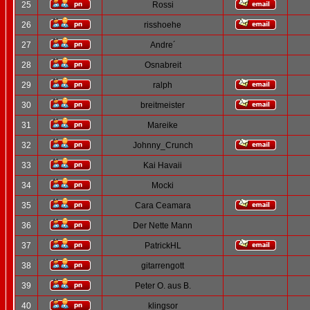
25
Rossi
26
risshoehe
27
Andre´
28
Osnabreit
29
ralph
30
breitmeister
31
Mareike
32
Johnny_Crunch
33
Kai Havaii
34
Mocki
35
Cara Ceamara
36
Der Nette Mann
37
PatrickHL
38
gitarrengott
39
Peter O. aus B.
40
klingsor