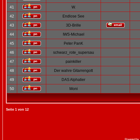
41
W.
42
Endlose See
43
3D-Brille
44
IWS-Michael
45
Peter PanK
46
schwarz_rote_supersau
47
painkiller
48
Der wahre Gitarrengott
49
DAS Alphatier
50
Moni
Seite
1
von
12
Powered by