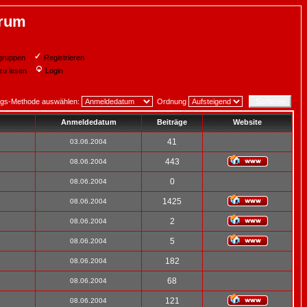
orum
gruppen
Registrieren
zu lesen
Login
ngs-Methode auswählen:
Ordnung
Anmeldedatum
Beiträge
Website
41
03.06.2004
443
08.06.2004
0
08.06.2004
1425
08.06.2004
2
08.06.2004
5
08.06.2004
182
08.06.2004
68
08.06.2004
121
08.06.2004