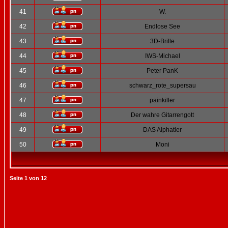
41
W.
42
Endlose See
43
3D-Brille
44
IWS-Michael
45
Peter PanK
46
schwarz_rote_supersau
47
painkiller
48
Der wahre Gitarrengott
49
DAS Alphatier
50
Moni
Seite
1
von
12