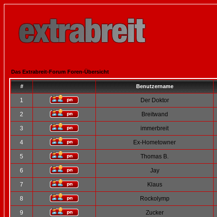
Das Extrabreit-Forum Foren-Übersicht
#
Benutzername
1
Der Doktor
2
Breitwand
3
immerbreit
4
Ex-Hometowner
5
Thomas B.
6
Jay
7
Klaus
8
Rockolymp
9
Zucker