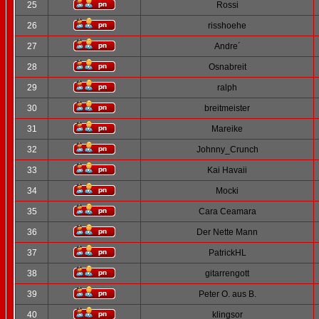
25
Rossi
26
risshoehe
27
Andre´
28
Osnabreit
29
ralph
30
breitmeister
31
Mareike
32
Johnny_Crunch
33
Kai Havaii
34
Mocki
35
Cara Ceamara
36
Der Nette Mann
37
PatrickHL
38
gitarrengott
39
Peter O. aus B.
40
klingsor