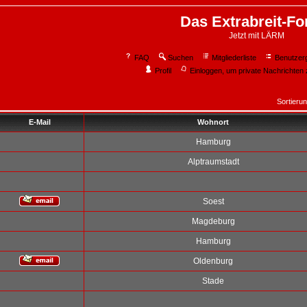
Das Extrabreit-F
Jetzt mit LÄRM
FAQ
Suchen
Mitgliederliste
Benutzer
Profil
Einloggen, um private Nachrichten 
Sortieru
E-Mail
Wohnort
Hamburg
Alptraumstadt
Soest
Magdeburg
Hamburg
Oldenburg
Stade