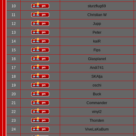
10
sturzflug69
11
Christian W
12
Jupp
13
Peter
14
kaiR
15
Fips
16
Glasplanet
17
Andi741
18
SKAtja
19
oschi
20
Buck
21
Commander
22
vinyl2
23
Thorsten
24
ViveLaKaBum