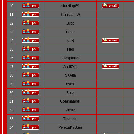
10
sturzflug69
11
Christian W
12
Jupp
13
Peter
14
kaiR
15
Fips
16
Glasplanet
17
Andi741
18
SKAtja
19
oschi
20
Buck
21
Commander
22
vinyl2
23
Thorsten
24
ViveLaKaBum