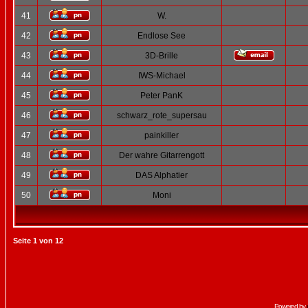
41
W.
42
Endlose See
43
3D-Brille
44
IWS-Michael
45
Peter PanK
46
schwarz_rote_supersau
47
painkiller
48
Der wahre Gitarrengott
49
DAS Alphatier
50
Moni
Seite
1
von
12
Powered by