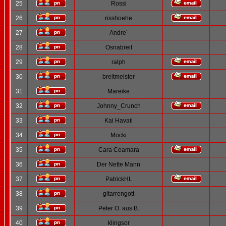
25
Rossi
26
risshoehe
27
Andre´
28
Osnabreit
29
ralph
30
breitmeister
31
Mareike
32
Johnny_Crunch
33
Kai Havaii
34
Mocki
35
Cara Ceamara
36
Der Nette Mann
37
PatrickHL
38
gitarrengott
39
Peter O. aus B.
40
klingsor