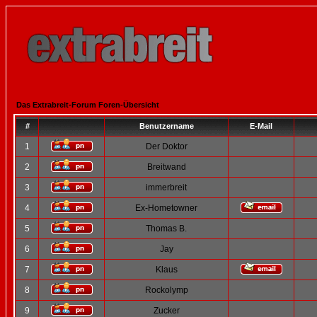
Das Extrabreit-Forum Foren-Übersicht
#
Benutzername
E-Mail
1
Der Doktor
2
Breitwand
3
immerbreit
4
Ex-Hometowner
5
Thomas B.
6
Jay
7
Klaus
8
Rockolymp
9
Zucker