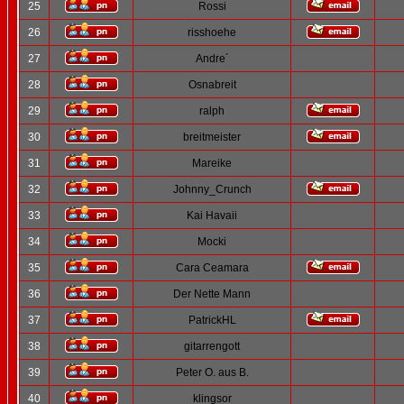
25
Rossi
26
risshoehe
27
Andre´
28
Osnabreit
29
ralph
30
breitmeister
31
Mareike
32
Johnny_Crunch
33
Kai Havaii
34
Mocki
35
Cara Ceamara
36
Der Nette Mann
37
PatrickHL
38
gitarrengott
39
Peter O. aus B.
40
klingsor