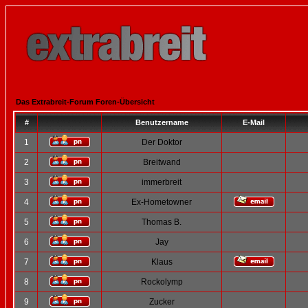
Das Extrabreit-Forum Foren-Übersicht
#
Benutzername
E-Mail
1
Der Doktor
2
Breitwand
3
immerbreit
4
Ex-Hometowner
5
Thomas B.
6
Jay
7
Klaus
8
Rockolymp
9
Zucker