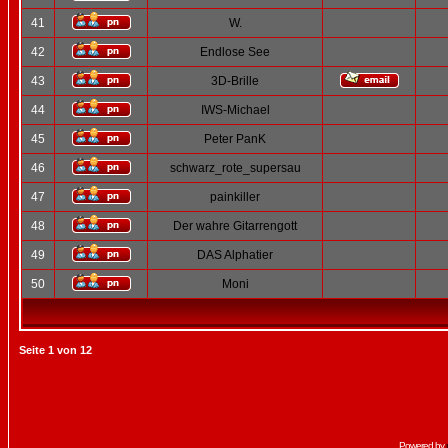
41
W.
42
Endlose See
43
3D-Brille
44
IWS-Michael
45
Peter PanK
46
schwarz_rote_supersau
47
painkiller
48
Der wahre Gitarrengott
49
DAS Alphatier
50
Moni
Seite
1
von
12
Powered by