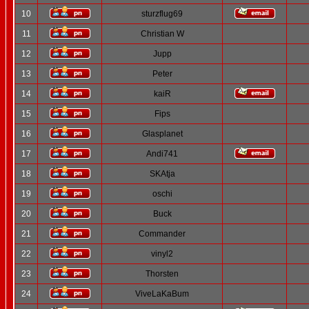
10
sturzflug69
11
Christian W
12
Jupp
13
Peter
14
kaiR
15
Fips
16
Glasplanet
17
Andi741
18
SKAtja
19
oschi
20
Buck
21
Commander
22
vinyl2
23
Thorsten
24
ViveLaKaBum