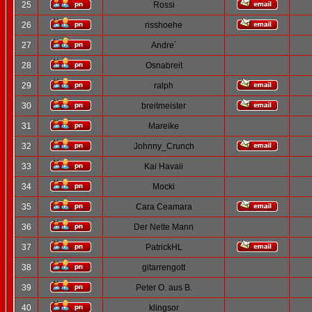
25
Rossi
26
risshoehe
27
Andre´
28
Osnabreit
29
ralph
30
breitmeister
31
Mareike
32
Johnny_Crunch
33
Kai Havaii
34
Mocki
35
Cara Ceamara
36
Der Nette Mann
37
PatrickHL
38
gitarrengott
39
Peter O. aus B.
40
klingsor