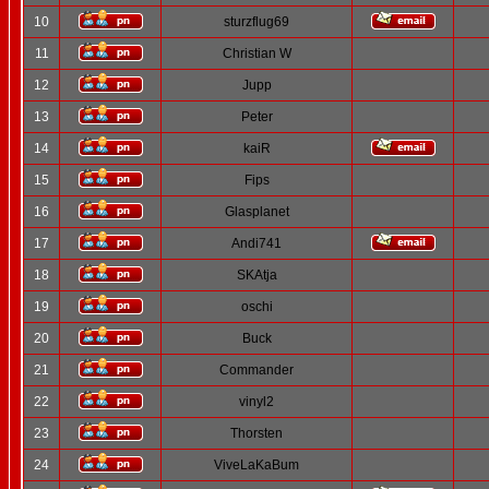
10
sturzflug69
11
Christian W
12
Jupp
13
Peter
14
kaiR
15
Fips
16
Glasplanet
17
Andi741
18
SKAtja
19
oschi
20
Buck
21
Commander
22
vinyl2
23
Thorsten
24
ViveLaKaBum