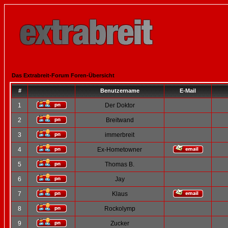
Das Extrabreit-Forum Foren-Übersicht
#
Benutzername
E-Mail
1
Der Doktor
2
Breitwand
3
immerbreit
4
Ex-Hometowner
5
Thomas B.
6
Jay
7
Klaus
8
Rockolymp
9
Zucker