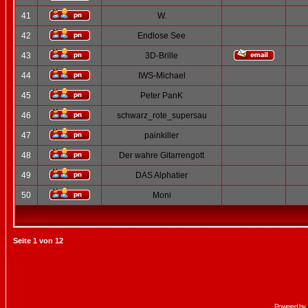
41
W.
42
Endlose See
43
3D-Brille
44
IWS-Michael
45
Peter PanK
46
schwarz_rote_supersau
47
painkiller
48
Der wahre Gitarrengott
49
DAS Alphatier
50
Moni
Seite
1
von
12
Powered by