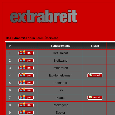
Das Extrabreit-Forum Foren-Übersicht
#
Benutzername
E-Mail
1
Der Doktor
2
Breitwand
3
immerbreit
4
Ex-Hometowner
5
Thomas B.
6
Jay
7
Klaus
8
Rockolymp
9
Zucker