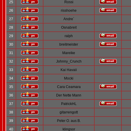
25
Rossi
26
risshoehe
27
Andre´
28
Osnabreit
29
ralph
30
breitmeister
31
Mareike
32
Johnny_Crunch
33
Kai Havaii
34
Mocki
35
Cara Ceamara
36
Der Nette Mann
37
PatrickHL
38
gitarrengott
39
Peter O. aus B.
40
klingsor