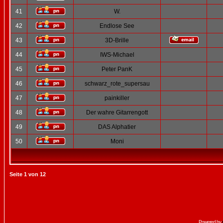
41
W.
42
Endlose See
43
3D-Brille
44
IWS-Michael
45
Peter PanK
46
schwarz_rote_supersau
47
painkiller
48
Der wahre Gitarrengott
49
DAS Alphatier
50
Moni
Seite
1
von
12
Powered by