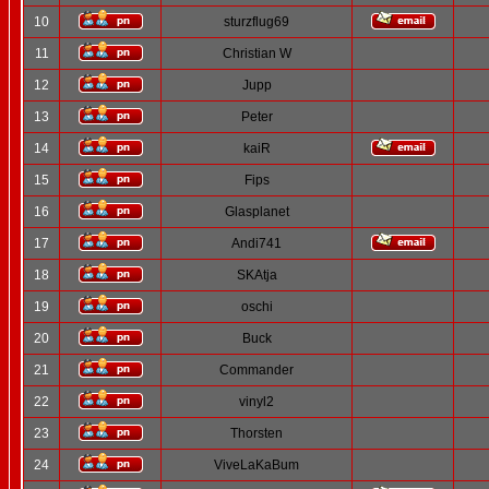
10
sturzflug69
11
Christian W
12
Jupp
13
Peter
14
kaiR
15
Fips
16
Glasplanet
17
Andi741
18
SKAtja
19
oschi
20
Buck
21
Commander
22
vinyl2
23
Thorsten
24
ViveLaKaBum