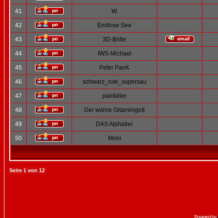
41
W.
42
Endlose See
43
3D-Brille
44
IWS-Michael
45
Peter PanK
46
schwarz_rote_supersau
47
painkiller
48
Der wahre Gitarrengott
49
DAS Alphatier
50
Moni
Seite
1
von
12
Powered by