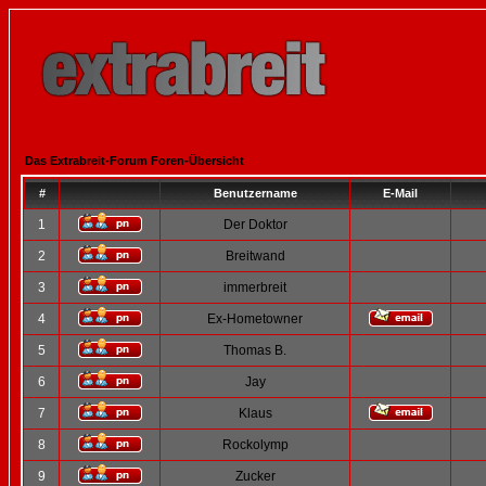
Das Extrabreit-Forum Foren-Übersicht
#
Benutzername
E-Mail
1
Der Doktor
2
Breitwand
3
immerbreit
4
Ex-Hometowner
5
Thomas B.
6
Jay
7
Klaus
8
Rockolymp
9
Zucker