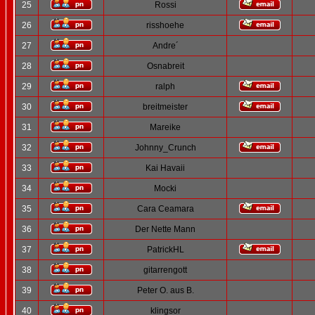
25
Rossi
26
risshoehe
27
Andre´
28
Osnabreit
29
ralph
30
breitmeister
31
Mareike
32
Johnny_Crunch
33
Kai Havaii
34
Mocki
35
Cara Ceamara
36
Der Nette Mann
37
PatrickHL
38
gitarrengott
39
Peter O. aus B.
40
klingsor