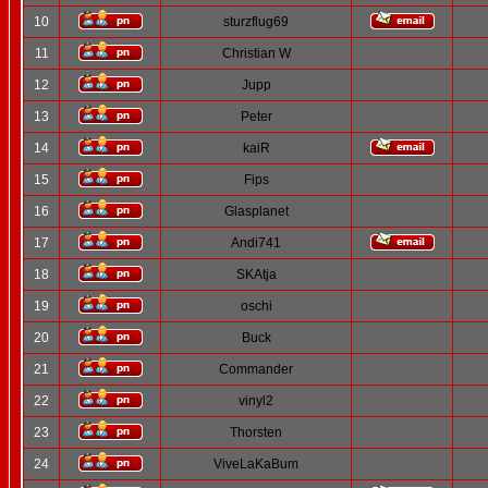
10
sturzflug69
11
Christian W
12
Jupp
13
Peter
14
kaiR
15
Fips
16
Glasplanet
17
Andi741
18
SKAtja
19
oschi
20
Buck
21
Commander
22
vinyl2
23
Thorsten
24
ViveLaKaBum