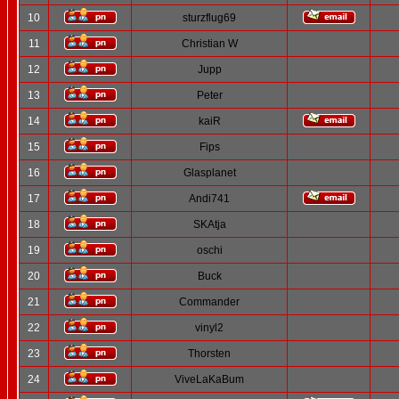
10
sturzflug69
11
Christian W
12
Jupp
13
Peter
14
kaiR
15
Fips
16
Glasplanet
17
Andi741
18
SKAtja
19
oschi
20
Buck
21
Commander
22
vinyl2
23
Thorsten
24
ViveLaKaBum