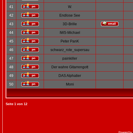
41
W.
42
Endlose See
43
3D-Brille
44
IWS-Michael
45
Peter PanK
46
schwarz_rote_supersau
47
painkiller
48
Der wahre Gitarrengott
49
DAS Alphatier
50
Moni
Seite
1
von
12
Powered by