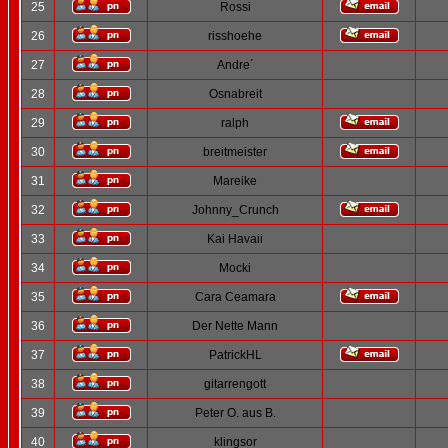
25
Rossi
26
risshoehe
27
Andre´
28
Osnabreit
29
ralph
30
breitmeister
31
Mareike
32
Johnny_Crunch
33
Kai Havaii
34
Mocki
35
Cara Ceamara
36
Der Nette Mann
37
PatrickHL
38
gitarrengott
39
Peter O. aus B.
40
klingsor