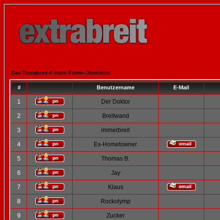
Das Extrabreit-Forum Foren-Übersicht
#
Benutzername
E-Mail
1
Der Doktor
2
Breitwand
3
immerbreit
4
Ex-Hometowner
5
Thomas B.
6
Jay
7
Klaus
8
Rockolymp
9
Zucker