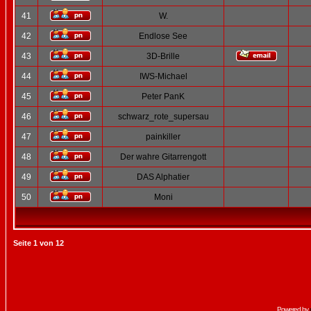
41
W.
42
Endlose See
43
3D-Brille
44
IWS-Michael
45
Peter PanK
46
schwarz_rote_supersau
47
painkiller
48
Der wahre Gitarrengott
49
DAS Alphatier
50
Moni
Seite
1
von
12
Powered by