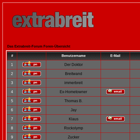
Das Extrabreit-Forum Foren-Übersicht
#
Benutzername
E-Mail
1
Der Doktor
2
Breitwand
3
immerbreit
4
Ex-Hometowner
5
Thomas B.
6
Jay
7
Klaus
8
Rockolymp
9
Zucker