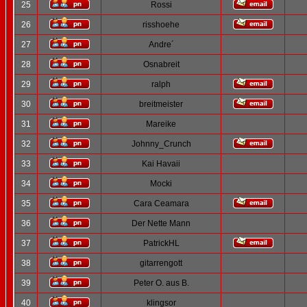
25
Rossi
26
risshoehe
27
Andre´
28
Osnabreit
29
ralph
30
breitmeister
31
Mareike
32
Johnny_Crunch
33
Kai Havaii
34
Mocki
35
Cara Ceamara
36
Der Nette Mann
37
PatrickHL
38
gitarrengott
39
Peter O. aus B.
40
klingsor