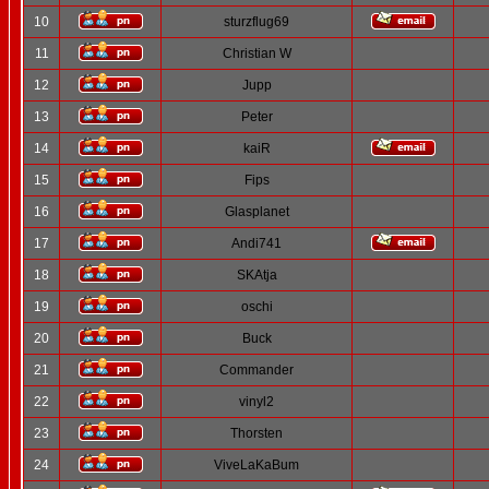
10
sturzflug69
11
Christian W
12
Jupp
13
Peter
14
kaiR
15
Fips
16
Glasplanet
17
Andi741
18
SKAtja
19
oschi
20
Buck
21
Commander
22
vinyl2
23
Thorsten
24
ViveLaKaBum