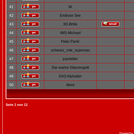
41
W.
42
Endlose See
43
3D-Brille
44
IWS-Michael
45
Peter PanK
46
schwarz_rote_supersau
47
painkiller
48
Der wahre Gitarrengott
49
DAS Alphatier
50
Moni
Seite
1
von
12
Powered by