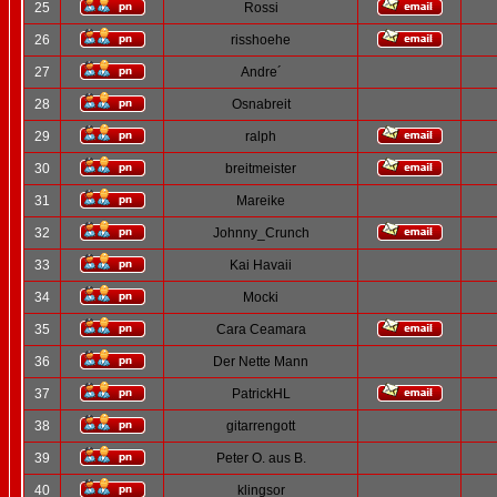
25
Rossi
26
risshoehe
27
Andre´
28
Osnabreit
29
ralph
30
breitmeister
31
Mareike
32
Johnny_Crunch
33
Kai Havaii
34
Mocki
35
Cara Ceamara
36
Der Nette Mann
37
PatrickHL
38
gitarrengott
39
Peter O. aus B.
40
klingsor