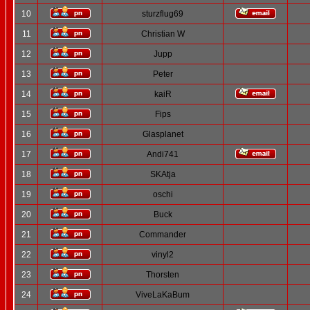
10
sturzflug69
11
Christian W
12
Jupp
13
Peter
14
kaiR
15
Fips
16
Glasplanet
17
Andi741
18
SKAtja
19
oschi
20
Buck
21
Commander
22
vinyl2
23
Thorsten
24
ViveLaKaBum