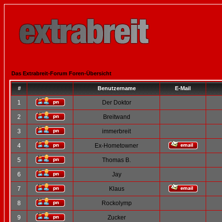
Das Extrabreit-Forum Foren-Übersicht
#
Benutzername
E-Mail
1
Der Doktor
2
Breitwand
3
immerbreit
4
Ex-Hometowner
5
Thomas B.
6
Jay
7
Klaus
8
Rockolymp
9
Zucker