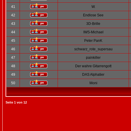
41
W.
42
Endlose See
43
3D-Brille
44
IWS-Michael
45
Peter PanK
46
schwarz_rote_supersau
47
painkiller
48
Der wahre Gitarrengott
49
DAS Alphatier
50
Moni
Seite
1
von
12