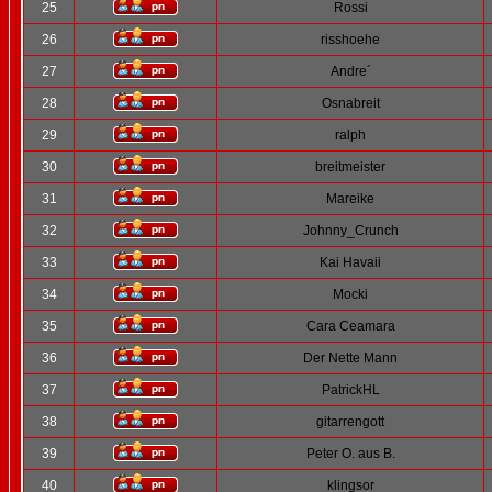
25
Rossi
26
risshoehe
27
Andre´
28
Osnabreit
29
ralph
30
breitmeister
31
Mareike
32
Johnny_Crunch
33
Kai Havaii
34
Mocki
35
Cara Ceamara
36
Der Nette Mann
37
PatrickHL
38
gitarrengott
39
Peter O. aus B.
40
klingsor