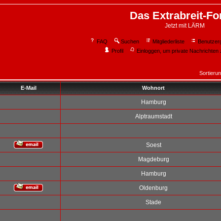
Das Extrabreit-F
Jetzt mit LÄRM
FAQ
Suchen
Mitgliederliste
Benutzer
Profil
Einloggen, um private Nachrichten 
Sortieru
E-Mail
Wohnort
Hamburg
Alptraumstadt
Soest
Magdeburg
Hamburg
Oldenburg
Stade