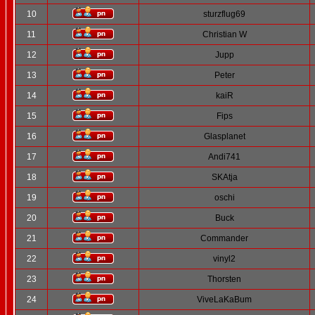
10
sturzflug69
11
Christian W
12
Jupp
13
Peter
14
kaiR
15
Fips
16
Glasplanet
17
Andi741
18
SKAtja
19
oschi
20
Buck
21
Commander
22
vinyl2
23
Thorsten
24
ViveLaKaBum