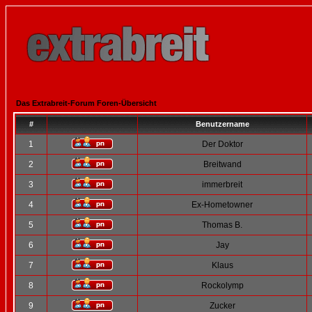
Das Extrabreit-Forum Foren-Übersicht
#
Benutzername
1
Der Doktor
2
Breitwand
3
immerbreit
4
Ex-Hometowner
5
Thomas B.
6
Jay
7
Klaus
8
Rockolymp
9
Zucker