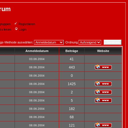
orum
gruppen
Registrieren
zu lesen
Login
ngs-Methode auswählen:
Ordnung
Anmeldedatum
Beiträge
Website
41
03.06.2004
443
08.06.2004
0
08.06.2004
1425
08.06.2004
2
08.06.2004
5
08.06.2004
182
08.06.2004
68
08.06.2004
121
08.06.2004