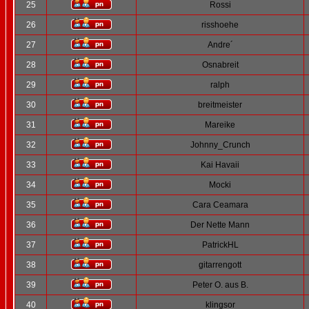
25
Rossi
26
risshoehe
27
Andre´
28
Osnabreit
29
ralph
30
breitmeister
31
Mareike
32
Johnny_Crunch
33
Kai Havaii
34
Mocki
35
Cara Ceamara
36
Der Nette Mann
37
PatrickHL
38
gitarrengott
39
Peter O. aus B.
40
klingsor