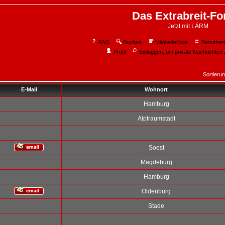
Das Extrabreit-F
Jetzt mit LÄRM
FAQ
Suchen
Mitgliederliste
Benutzer
Profil
Einloggen, um private Nachrichten 
Sortieru
E-Mail
Wohnort
Hamburg
Alptraumstadt
Soest
Magdeburg
Hamburg
Oldenburg
Stade