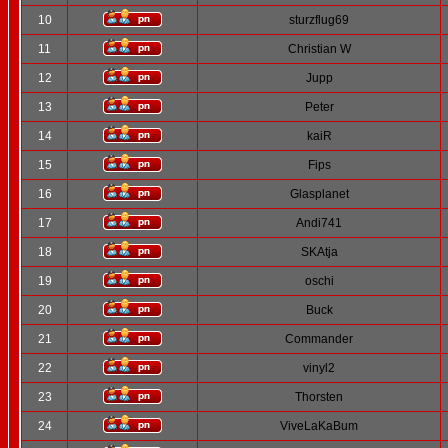
10
sturzflug69
11
Christian W
12
Jupp
13
Peter
14
kaiR
15
Fips
16
Glasplanet
17
Andi741
18
SKAtja
19
oschi
20
Buck
21
Commander
22
vinyl2
23
Thorsten
24
ViveLaKaBum