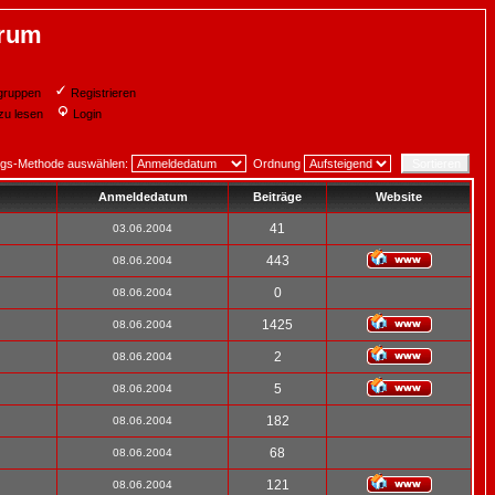
orum
gruppen
Registrieren
zu lesen
Login
ngs-Methode auswählen:
Ordnung
Anmeldedatum
Beiträge
Website
41
03.06.2004
443
08.06.2004
0
08.06.2004
1425
08.06.2004
2
08.06.2004
5
08.06.2004
182
08.06.2004
68
08.06.2004
121
08.06.2004