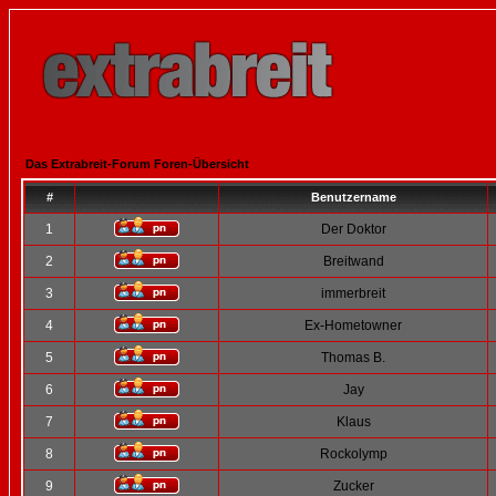
Das Extrabreit-Forum Foren-Übersicht
#
Benutzername
1
Der Doktor
2
Breitwand
3
immerbreit
4
Ex-Hometowner
5
Thomas B.
6
Jay
7
Klaus
8
Rockolymp
9
Zucker