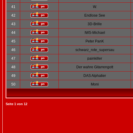
41
W.
42
Endlose See
43
3D-Brille
44
IWS-Michael
45
Peter PanK
46
schwarz_rote_supersau
47
painkiller
48
Der wahre Gitarrengott
49
DAS Alphatier
50
Moni
Seite
1
von
12