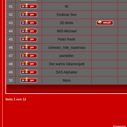
41
W.
42
Endlose See
43
3D-Brille
44
IWS-Michael
45
Peter PanK
46
schwarz_rote_supersau
47
painkiller
48
Der wahre Gitarrengott
49
DAS Alphatier
50
Moni
Seite
1
von
12
Powered by