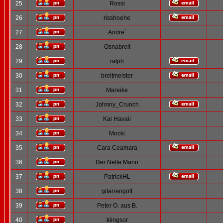
25
Rossi
26
risshoehe
27
Andre´
28
Osnabreit
29
ralph
30
breitmeister
31
Mareike
32
Johnny_Crunch
33
Kai Havaii
34
Mocki
35
Cara Ceamara
36
Der Nette Mann
37
PatrickHL
38
gitarrengott
39
Peter O. aus B.
40
klingsor