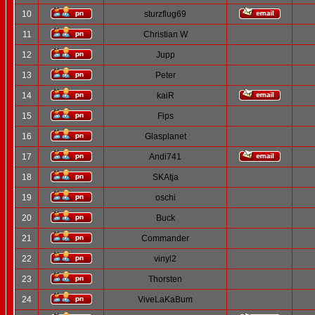
10
sturzflug69
11
Christian W
12
Jupp
13
Peter
14
kaiR
15
Fips
16
Glasplanet
17
Andi741
18
SKAtja
19
oschi
20
Buck
21
Commander
22
vinyl2
23
Thorsten
24
ViveLaKaBum