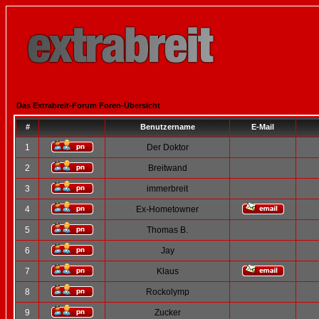
Das Extrabreit-Forum Foren-Übersicht
#
Benutzername
E-Mail
1
Der Doktor
2
Breitwand
3
immerbreit
4
Ex-Hometowner
5
Thomas B.
6
Jay
7
Klaus
8
Rockolymp
9
Zucker