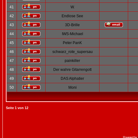
41
W.
42
Endlose See
43
3D-Brille
44
IWS-Michael
45
Peter PanK
46
schwarz_rote_supersau
47
painkiller
48
Der wahre Gitarrengott
49
DAS Alphatier
50
Moni
Seite
1
von
12
Powered by