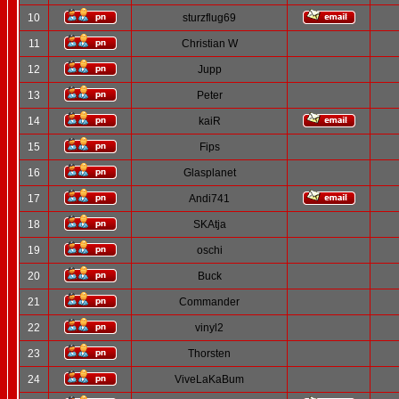
10
sturzflug69
11
Christian W
12
Jupp
13
Peter
14
kaiR
15
Fips
16
Glasplanet
17
Andi741
18
SKAtja
19
oschi
20
Buck
21
Commander
22
vinyl2
23
Thorsten
24
ViveLaKaBum