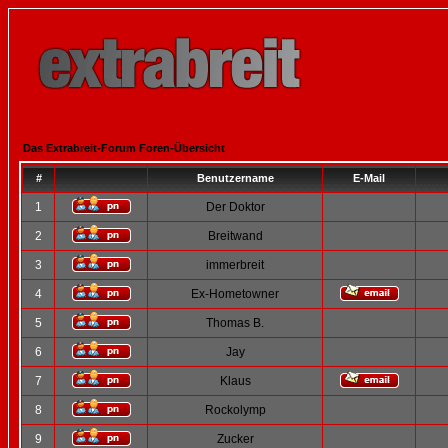
Das Extrabreit-Forum Foren-Übersicht
#
Benutzername
E-Mail
1
Der Doktor
2
Breitwand
3
immerbreit
4
Ex-Hometowner
5
Thomas B.
6
Jay
7
Klaus
8
Rockolymp
9
Zucker