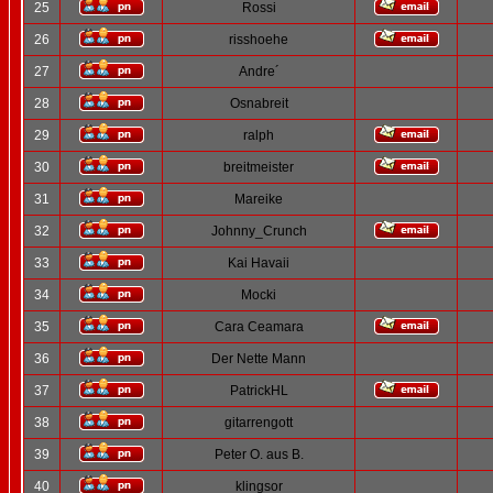
25
Rossi
26
risshoehe
27
Andre´
28
Osnabreit
29
ralph
30
breitmeister
31
Mareike
32
Johnny_Crunch
33
Kai Havaii
34
Mocki
35
Cara Ceamara
36
Der Nette Mann
37
PatrickHL
38
gitarrengott
39
Peter O. aus B.
40
klingsor