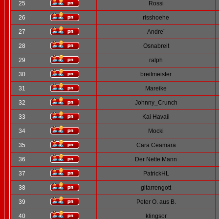
25
Rossi
26
risshoehe
27
Andre´
28
Osnabreit
29
ralph
30
breitmeister
31
Mareike
32
Johnny_Crunch
33
Kai Havaii
34
Mocki
35
Cara Ceamara
36
Der Nette Mann
37
PatrickHL
38
gitarrengott
39
Peter O. aus B.
40
klingsor