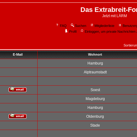
Das Extrabreit-F
Jetzt mit LÄRM
FAQ
Suchen
Mitgliederliste
Benutzer
Profil
Einloggen, um private Nachrichten 
Sortieru
E-Mail
Wohnort
Hamburg
Alptraumstadt
Soest
Magdeburg
Hamburg
Oldenburg
Stade