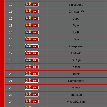
10
sturzflug69
11
Christian W
12
Jupp
13
Peter
14
kaiR
15
Fips
16
Glasplanet
17
Andi741
18
SKAtja
19
oschi
20
Buck
21
Commander
22
vinyl2
23
Thorsten
24
ViveLaKaBum