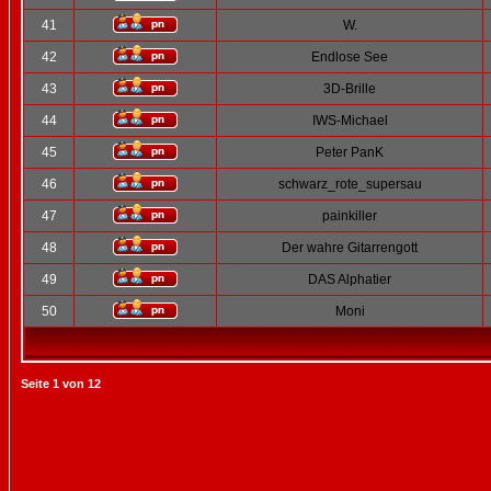
41
W.
42
Endlose See
43
3D-Brille
44
IWS-Michael
45
Peter PanK
46
schwarz_rote_supersau
47
painkiller
48
Der wahre Gitarrengott
49
DAS Alphatier
50
Moni
Seite
1
von
12