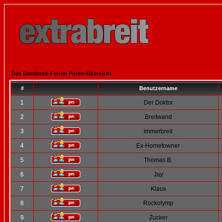
Das Extrabreit-Forum Foren-Übersicht
#
Benutzername
1
Der Doktor
2
Breitwand
3
immerbreit
4
Ex-Hometowner
5
Thomas B.
6
Jay
7
Klaus
8
Rockolymp
9
Zucker