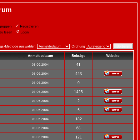
orum
gruppen
Registrieren
zu lesen
Login
ngs-Methode auswählen:
Ordnung
Anmeldedatum
Beiträge
Website
41
03.06.2004
443
08.06.2004
0
08.06.2004
1425
08.06.2004
2
08.06.2004
5
08.06.2004
182
08.06.2004
68
08.06.2004
121
08.06.2004