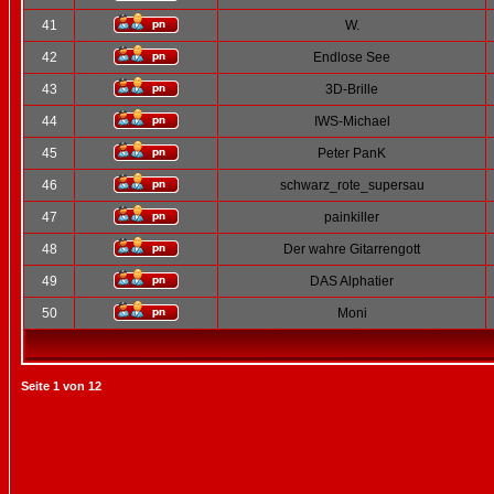
41
W.
42
Endlose See
43
3D-Brille
44
IWS-Michael
45
Peter PanK
46
schwarz_rote_supersau
47
painkiller
48
Der wahre Gitarrengott
49
DAS Alphatier
50
Moni
Seite
1
von
12