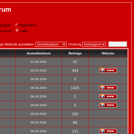
orum
gruppen
Registrieren
zu lesen
Login
ngs-Methode auswählen:
Ordnung
Anmeldedatum
Beiträge
Website
41
03.06.2004
443
08.06.2004
0
08.06.2004
1425
08.06.2004
2
08.06.2004
5
08.06.2004
182
08.06.2004
68
08.06.2004
121
08.06.2004