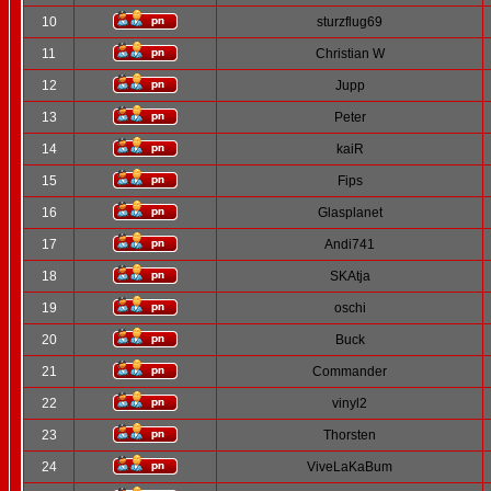
10
sturzflug69
11
Christian W
12
Jupp
13
Peter
14
kaiR
15
Fips
16
Glasplanet
17
Andi741
18
SKAtja
19
oschi
20
Buck
21
Commander
22
vinyl2
23
Thorsten
24
ViveLaKaBum