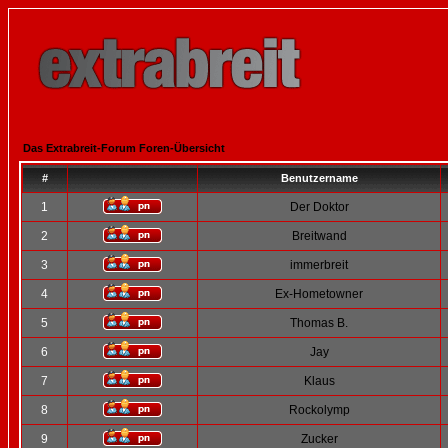
Das Extrabreit-Forum Foren-Übersicht
#
Benutzername
1
Der Doktor
2
Breitwand
3
immerbreit
4
Ex-Hometowner
5
Thomas B.
6
Jay
7
Klaus
8
Rockolymp
9
Zucker