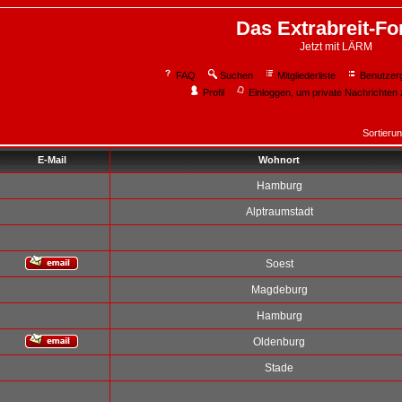
Das Extrabreit-F
Jetzt mit LÄRM
FAQ
Suchen
Mitgliederliste
Benutzer
Profil
Einloggen, um private Nachrichten 
Sortieru
E-Mail
Wohnort
Hamburg
Alptraumstadt
Soest
Magdeburg
Hamburg
Oldenburg
Stade