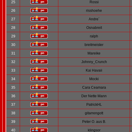
25
Rossi
26
risshoehe
27
Andre´
28
Osnabreit
29
ralph
30
breitmeister
31
Mareike
32
Johnny_Crunch
33
Kai Havaii
34
Mocki
35
Cara Ceamara
36
Der Nette Mann
37
PatrickHL
38
gitarrengott
39
Peter O. aus B.
40
klingsor