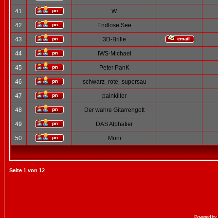
41
W.
42
Endlose See
43
3D-Brille
44
IWS-Michael
45
Peter PanK
46
schwarz_rote_supersau
47
painkiller
48
Der wahre Gitarrengott
49
DAS Alphatier
50
Moni
Seite
1
von
12
Powered by