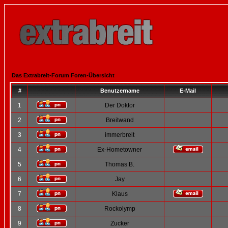
Das Extrabreit-Forum Foren-Übersicht
#
Benutzername
E-Mail
1
Der Doktor
2
Breitwand
3
immerbreit
4
Ex-Hometowner
5
Thomas B.
6
Jay
7
Klaus
8
Rockolymp
9
Zucker