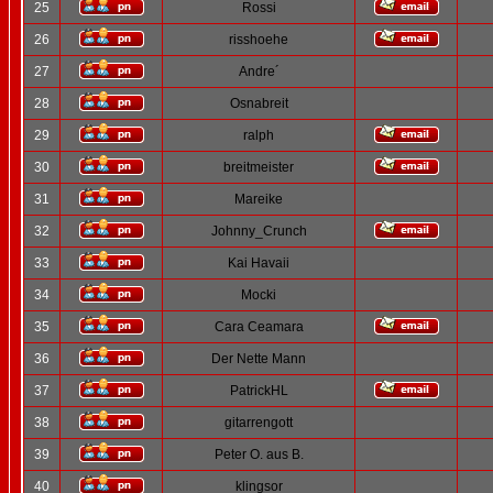
25
Rossi
26
risshoehe
27
Andre´
28
Osnabreit
29
ralph
30
breitmeister
31
Mareike
32
Johnny_Crunch
33
Kai Havaii
34
Mocki
35
Cara Ceamara
36
Der Nette Mann
37
PatrickHL
38
gitarrengott
39
Peter O. aus B.
40
klingsor