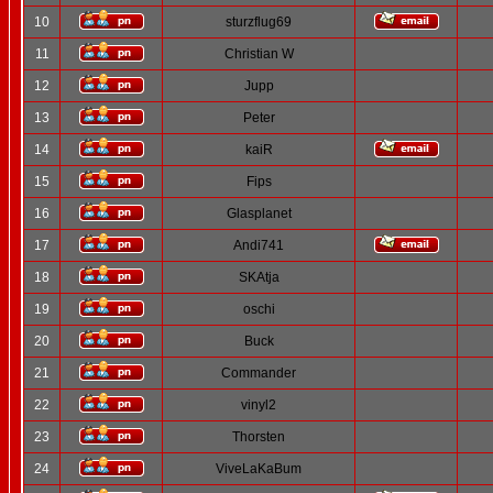
10
sturzflug69
11
Christian W
12
Jupp
13
Peter
14
kaiR
15
Fips
16
Glasplanet
17
Andi741
18
SKAtja
19
oschi
20
Buck
21
Commander
22
vinyl2
23
Thorsten
24
ViveLaKaBum