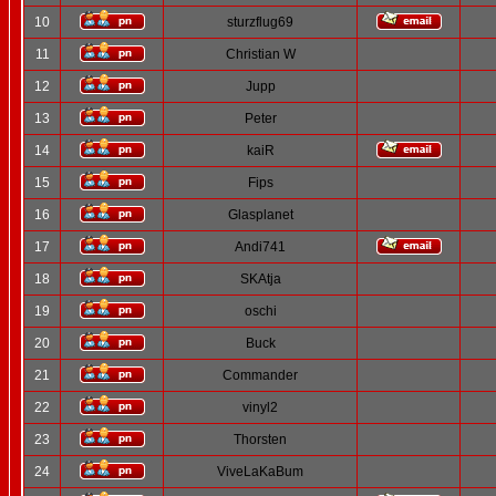
10
sturzflug69
11
Christian W
12
Jupp
13
Peter
14
kaiR
15
Fips
16
Glasplanet
17
Andi741
18
SKAtja
19
oschi
20
Buck
21
Commander
22
vinyl2
23
Thorsten
24
ViveLaKaBum