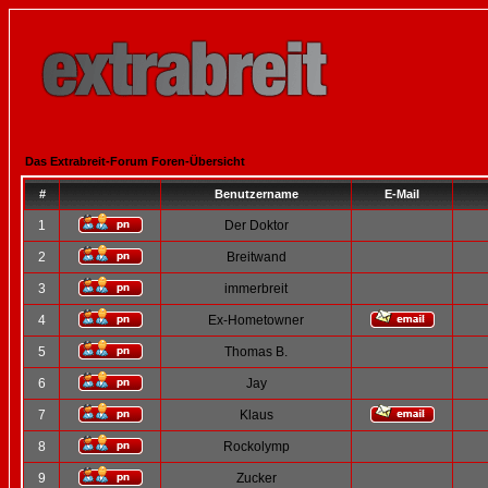
Das Extrabreit-Forum Foren-Übersicht
#
Benutzername
E-Mail
1
Der Doktor
2
Breitwand
3
immerbreit
4
Ex-Hometowner
5
Thomas B.
6
Jay
7
Klaus
8
Rockolymp
9
Zucker