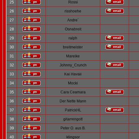
25
Rossi
26
risshoehe
27
Andre´
28
Osnabreit
29
ralph
30
breitmeister
31
Mareike
32
Johnny_Crunch
33
Kai Havaii
34
Mocki
35
Cara Ceamara
36
Der Nette Mann
37
PatrickHL
38
gitarrengott
39
Peter O. aus B.
40
klingsor