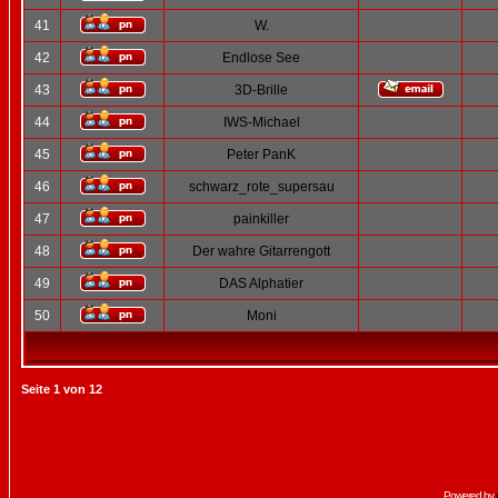
41
W.
42
Endlose See
43
3D-Brille
44
IWS-Michael
45
Peter PanK
46
schwarz_rote_supersau
47
painkiller
48
Der wahre Gitarrengott
49
DAS Alphatier
50
Moni
Seite
1
von
12
Powered by