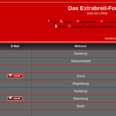
Das Extrabreit-F
Jetzt mit LÄRM
FAQ
Suchen
Mitgliederliste
Benutzer
Profil
Einloggen, um private Nachrichten 
Sortieru
E-Mail
Wohnort
Hamburg
Alptraumstadt
Soest
Magdeburg
Hamburg
Oldenburg
Stade