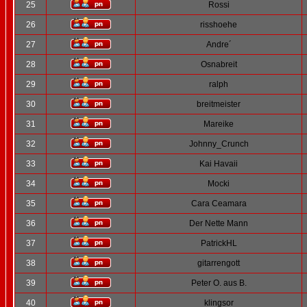
25
Rossi
26
risshoehe
27
Andre´
28
Osnabreit
29
ralph
30
breitmeister
31
Mareike
32
Johnny_Crunch
33
Kai Havaii
34
Mocki
35
Cara Ceamara
36
Der Nette Mann
37
PatrickHL
38
gitarrengott
39
Peter O. aus B.
40
klingsor