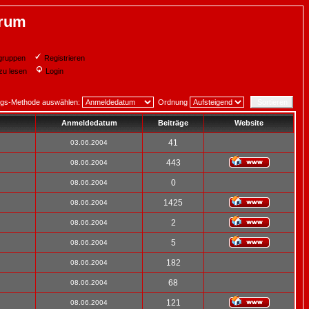
orum
gruppen
Registrieren
zu lesen
Login
ngs-Methode auswählen:
Ordnung
Anmeldedatum
Beiträge
Website
41
03.06.2004
443
08.06.2004
0
08.06.2004
1425
08.06.2004
2
08.06.2004
5
08.06.2004
182
08.06.2004
68
08.06.2004
121
08.06.2004