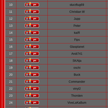
10
sturzflug69
11
Christian W
12
Jupp
13
Peter
14
kaiR
15
Fips
16
Glasplanet
17
Andi741
18
SKAtja
19
oschi
20
Buck
21
Commander
22
vinyl2
23
Thorsten
24
ViveLaKaBum