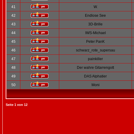
41
W.
42
Endlose See
43
3D-Brille
44
IWS-Michael
45
Peter PanK
46
schwarz_rote_supersau
47
painkiller
48
Der wahre Gitarrengott
49
DAS Alphatier
50
Moni
Seite
1
von
12