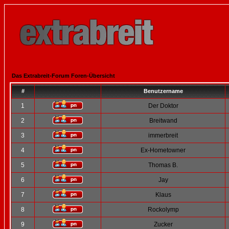
Das Extrabreit-Forum Foren-Übersicht
#
Benutzername
1
Der Doktor
2
Breitwand
3
immerbreit
4
Ex-Hometowner
5
Thomas B.
6
Jay
7
Klaus
8
Rockolymp
9
Zucker