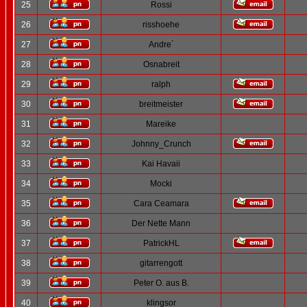
25
Rossi
26
risshoehe
27
Andre´
28
Osnabreit
29
ralph
30
breitmeister
31
Mareike
32
Johnny_Crunch
33
Kai Havaii
34
Mocki
35
Cara Ceamara
36
Der Nette Mann
37
PatrickHL
38
gitarrengott
39
Peter O. aus B.
40
klingsor