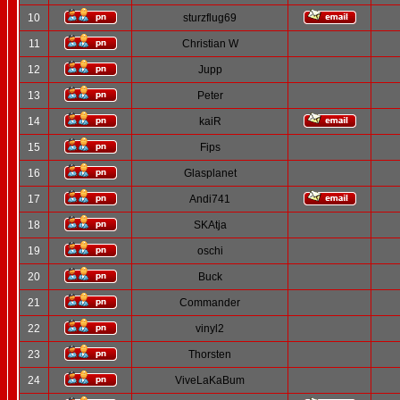
10
sturzflug69
11
Christian W
12
Jupp
13
Peter
14
kaiR
15
Fips
16
Glasplanet
17
Andi741
18
SKAtja
19
oschi
20
Buck
21
Commander
22
vinyl2
23
Thorsten
24
ViveLaKaBum