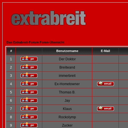
Das Extrabreit-Forum Foren-Übersicht
#
Benutzername
E-Mail
1
Der Doktor
2
Breitwand
3
immerbreit
4
Ex-Hometowner
5
Thomas B.
6
Jay
7
Klaus
8
Rockolymp
9
Zucker