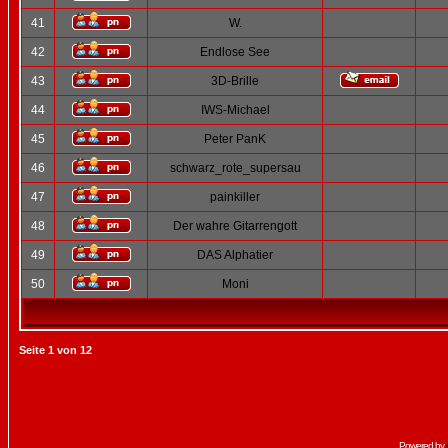
41
W.
42
Endlose See
43
3D-Brille
44
IWS-Michael
45
Peter PanK
46
schwarz_rote_supersau
47
painkiller
48
Der wahre Gitarrengott
49
DAS Alphatier
50
Moni
Seite
1
von
12
Powered by