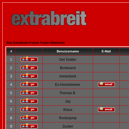
Das Extrabreit-Forum Foren-Übersicht
#
Benutzername
E-Mail
1
Der Doktor
2
Breitwand
3
immerbreit
4
Ex-Hometowner
5
Thomas B.
6
Jay
7
Klaus
8
Rockolymp
9
Zucker