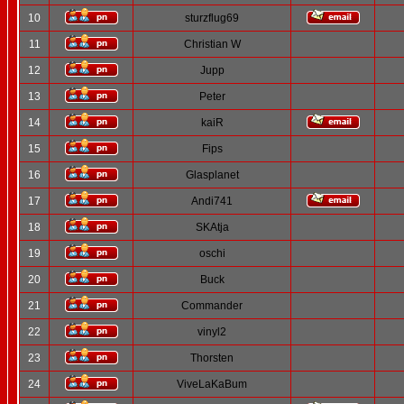
10
sturzflug69
11
Christian W
12
Jupp
13
Peter
14
kaiR
15
Fips
16
Glasplanet
17
Andi741
18
SKAtja
19
oschi
20
Buck
21
Commander
22
vinyl2
23
Thorsten
24
ViveLaKaBum