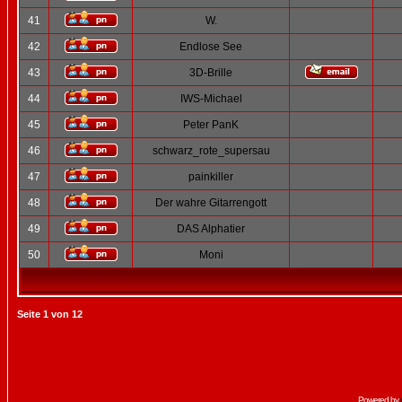
41
W.
42
Endlose See
43
3D-Brille
44
IWS-Michael
45
Peter PanK
46
schwarz_rote_supersau
47
painkiller
48
Der wahre Gitarrengott
49
DAS Alphatier
50
Moni
Seite
1
von
12
Powered by