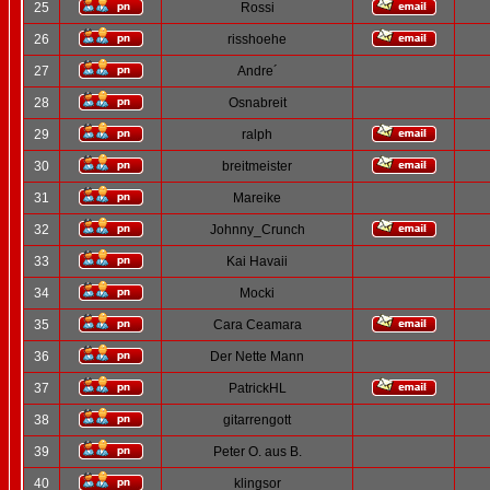
25
Rossi
26
risshoehe
27
Andre´
28
Osnabreit
29
ralph
30
breitmeister
31
Mareike
32
Johnny_Crunch
33
Kai Havaii
34
Mocki
35
Cara Ceamara
36
Der Nette Mann
37
PatrickHL
38
gitarrengott
39
Peter O. aus B.
40
klingsor