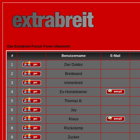
Das Extrabreit-Forum Foren-Übersicht
#
Benutzername
E-Mail
1
Der Doktor
2
Breitwand
3
immerbreit
4
Ex-Hometowner
5
Thomas B.
6
Jay
7
Klaus
8
Rockolymp
9
Zucker