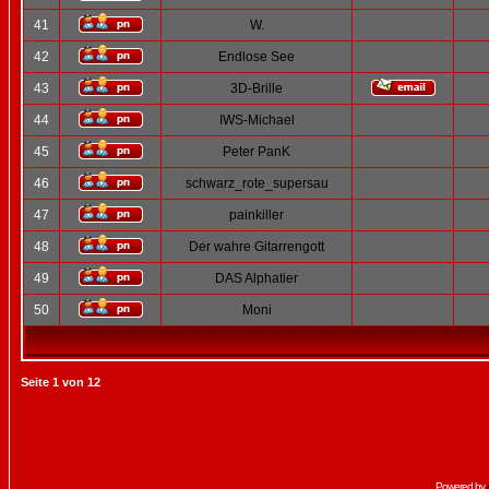
41
W.
42
Endlose See
43
3D-Brille
44
IWS-Michael
45
Peter PanK
46
schwarz_rote_supersau
47
painkiller
48
Der wahre Gitarrengott
49
DAS Alphatier
50
Moni
Seite
1
von
12
Powered by