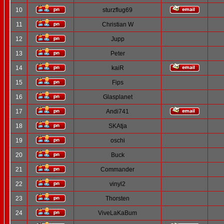
10
sturzflug69
11
Christian W
12
Jupp
13
Peter
14
kaiR
15
Fips
16
Glasplanet
17
Andi741
18
SKAtja
19
oschi
20
Buck
21
Commander
22
vinyl2
23
Thorsten
24
ViveLaKaBum