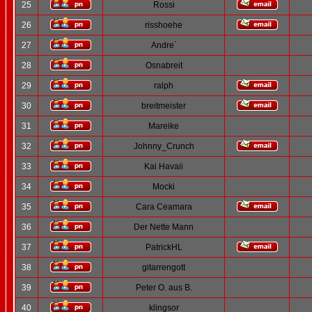
25
Rossi
26
risshoehe
27
Andre´
28
Osnabreit
29
ralph
30
breitmeister
31
Mareike
32
Johnny_Crunch
33
Kai Havaii
34
Mocki
35
Cara Ceamara
36
Der Nette Mann
37
PatrickHL
38
gitarrengott
39
Peter O. aus B.
40
klingsor