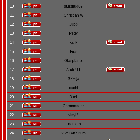
10
sturzflug69
11
Christian W
12
Jupp
13
Peter
14
kaiR
15
Fips
16
Glasplanet
17
Andi741
18
SKAtja
19
oschi
20
Buck
21
Commander
22
vinyl2
23
Thorsten
24
ViveLaKaBum