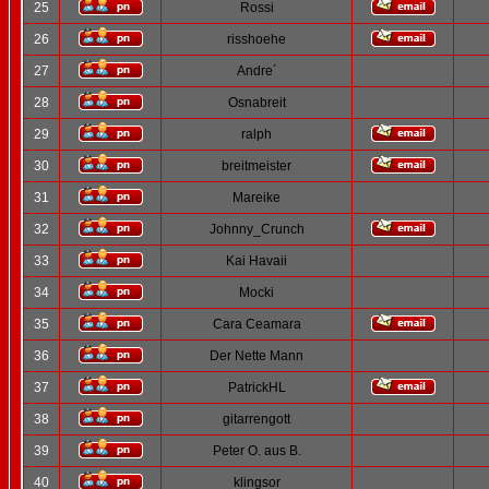
25
Rossi
26
risshoehe
27
Andre´
28
Osnabreit
29
ralph
30
breitmeister
31
Mareike
32
Johnny_Crunch
33
Kai Havaii
34
Mocki
35
Cara Ceamara
36
Der Nette Mann
37
PatrickHL
38
gitarrengott
39
Peter O. aus B.
40
klingsor