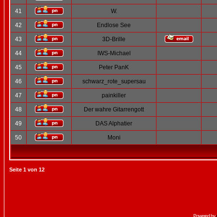
41
W.
42
Endlose See
43
3D-Brille
44
IWS-Michael
45
Peter PanK
46
schwarz_rote_supersau
47
painkiller
48
Der wahre Gitarrengott
49
DAS Alphatier
50
Moni
Seite
1
von
12
Powered by