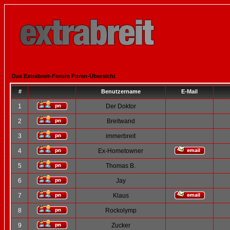
Das Extrabreit-Forum Foren-Übersicht
#
Benutzername
E-Mail
1
Der Doktor
2
Breitwand
3
immerbreit
4
Ex-Hometowner
5
Thomas B.
6
Jay
7
Klaus
8
Rockolymp
9
Zucker