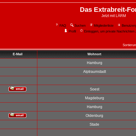
Das Extrabreit-F
Jetzt mit LÄRM
FAQ
Suchen
Mitgliederliste
Benutzer
Profil
Einloggen, um private Nachrichten 
Sortieru
E-Mail
Wohnort
Hamburg
Alptraumstadt
Soest
Magdeburg
Hamburg
Oldenburg
Stade