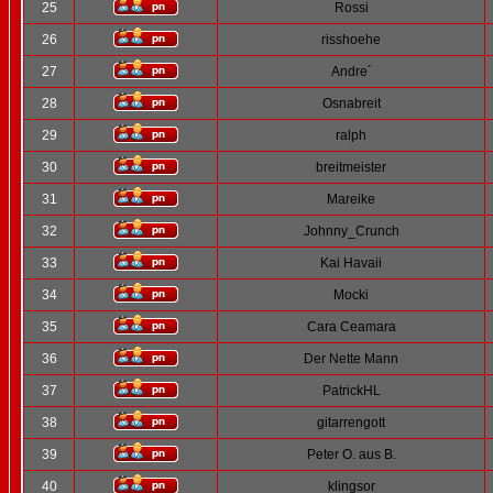
25
Rossi
26
risshoehe
27
Andre´
28
Osnabreit
29
ralph
30
breitmeister
31
Mareike
32
Johnny_Crunch
33
Kai Havaii
34
Mocki
35
Cara Ceamara
36
Der Nette Mann
37
PatrickHL
38
gitarrengott
39
Peter O. aus B.
40
klingsor