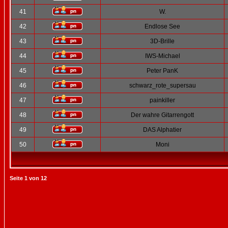
41
W.
42
Endlose See
43
3D-Brille
44
IWS-Michael
45
Peter PanK
46
schwarz_rote_supersau
47
painkiller
48
Der wahre Gitarrengott
49
DAS Alphatier
50
Moni
Seite
1
von
12