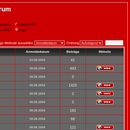
orum
gruppen
Registrieren
zu lesen
Login
ngs-Methode auswählen:
Ordnung
Anmeldedatum
Beiträge
Website
41
03.06.2004
443
08.06.2004
0
08.06.2004
1425
08.06.2004
2
08.06.2004
5
08.06.2004
182
08.06.2004
68
08.06.2004
121
08.06.2004