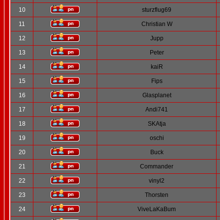
10
sturzflug69
11
Christian W
12
Jupp
13
Peter
14
kaiR
15
Fips
16
Glasplanet
17
Andi741
18
SKAtja
19
oschi
20
Buck
21
Commander
22
vinyl2
23
Thorsten
24
ViveLaKaBum