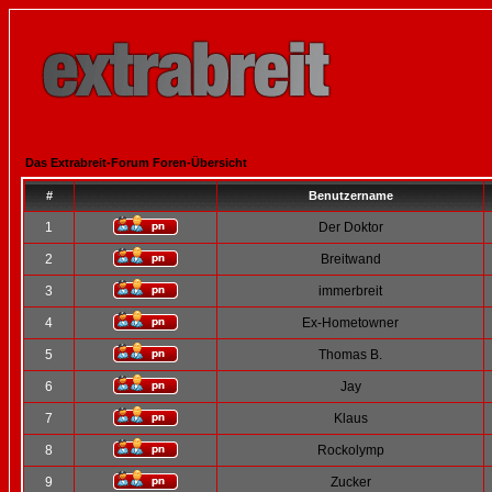
Das Extrabreit-Forum Foren-Übersicht
#
Benutzername
1
Der Doktor
2
Breitwand
3
immerbreit
4
Ex-Hometowner
5
Thomas B.
6
Jay
7
Klaus
8
Rockolymp
9
Zucker