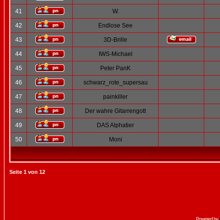
41
W.
42
Endlose See
43
3D-Brille
44
IWS-Michael
45
Peter PanK
46
schwarz_rote_supersau
47
painkiller
48
Der wahre Gitarrengott
49
DAS Alphatier
50
Moni
Seite
1
von
12
Powered by