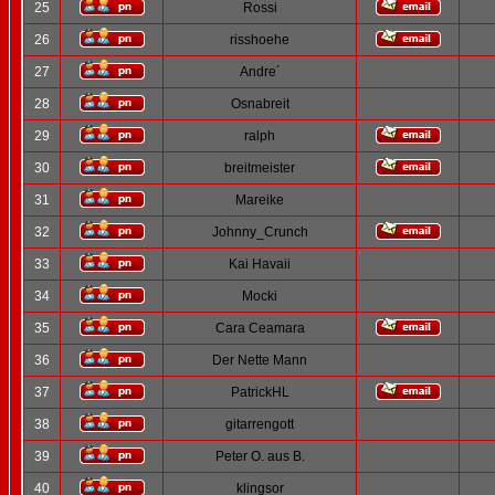
25
Rossi
26
risshoehe
27
Andre´
28
Osnabreit
29
ralph
30
breitmeister
31
Mareike
32
Johnny_Crunch
33
Kai Havaii
34
Mocki
35
Cara Ceamara
36
Der Nette Mann
37
PatrickHL
38
gitarrengott
39
Peter O. aus B.
40
klingsor