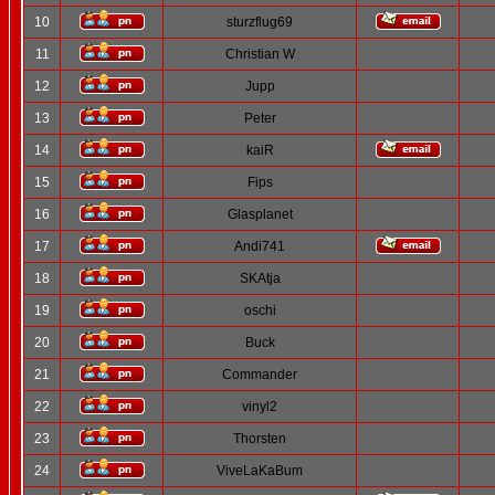
10
sturzflug69
11
Christian W
12
Jupp
13
Peter
14
kaiR
15
Fips
16
Glasplanet
17
Andi741
18
SKAtja
19
oschi
20
Buck
21
Commander
22
vinyl2
23
Thorsten
24
ViveLaKaBum