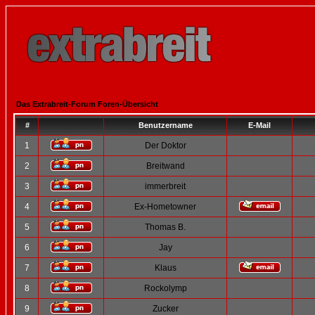
Das Extrabreit-Forum Foren-Übersicht
#
Benutzername
E-Mail
1
Der Doktor
2
Breitwand
3
immerbreit
4
Ex-Hometowner
5
Thomas B.
6
Jay
7
Klaus
8
Rockolymp
9
Zucker